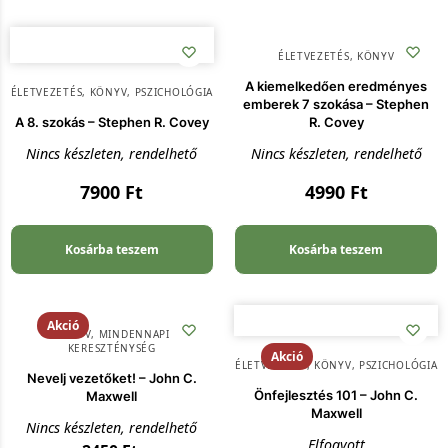
ÉLETVEZETÉS
,
KÖNYV
A kiemelkedően eredményes
ÉLETVEZETÉS
,
KÖNYV
,
PSZICHOLÓGIA
emberek 7 szokása – Stephen
A 8. szokás – Stephen R. Covey
R. Covey
Nincs készleten, rendelhető
Nincs készleten, rendelhető
7900
Ft
4990
Ft
Kosárba teszem
Kosárba teszem
Akció
KÖNYV
,
MINDENNAPI
KERESZTÉNYSÉG
Akció
ÉLETVEZETÉS
,
KÖNYV
,
PSZICHOLÓGIA
Nevelj vezetőket! – John C.
Önfejlesztés 101 – John C.
Maxwell
Maxwell
Nincs készleten, rendelhető
Elfogyott