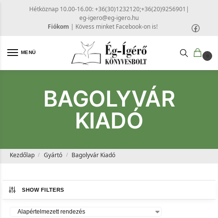
Hétköznap 10.00-16.00: +36(30)1232120;+36(20)9256901
|
eg-igero@eg-igero.hu
Fiókom
|
Kövess minket Facebook-on is!
MENÜ
0
BAGOLYVÁR
KIADÓ
Kezdőlap
Gyártó
Bagolyvár Kiadó
/
/
SHOW FILTERS