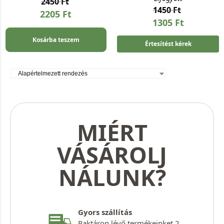
2450
Ft
1450
Ft
2205
Ft
1305
Ft
Kosárba teszem
Értesítést kérek
MIÉRT
VÁSÁROLJ
NÁLUNK?
Gyors szállítás
Raktáron lévő termékeinket 2