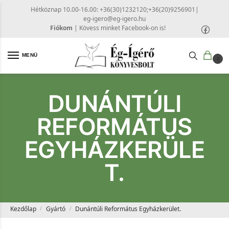
Hétköznap 10.00-16.00: +36(30)1232120;+36(20)9256901
|
eg-igero@eg-igero.hu
Fiókom
|
Kövess minket Facebook-on is!
MENÜ
0
DUNÁNTÚLI
REFORMÁTUS
EGYHÁZKERÜLE
T.
Kezdőlap
Gyártó
Dunántúli Református Egyházkerület.
/
/