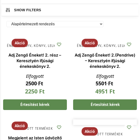
SHOW FILTERS
Akció
Akció
ÉNEKESKÖNYV
,
KÖNYV
,
LELKISÉG
ÉNEKESKÖNYV
,
KÖNYV
,
LELKISÉG
Adj Zengő Éneket! 2. rész –
Adj Zengő Éneket! 2.(Pendrive)
Keresztyén ifjúsági
– Keresztyén ifjúsági
énekeskönyv 2.
énekeskönyv 2.
Elfogyott
Elfogyott
2500
Ft
5501
Ft
2250
Ft
4951
Ft
Értesítést kérek
Értesítést kérek
Akció
KIFUTOTT TERMÉKEK
Akció
KIFUTOTT TERMÉKEK
Megjelent az Isten üdvözítő