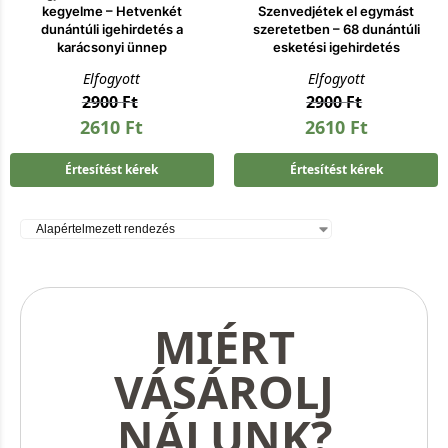
kegyelme – Hetvenkét
Szenvedjétek el egymást
dunántúli igehirdetés a
szeretetben – 68 dunántúli
karácsonyi ünnep
esketési igehirdetés
Elfogyott
Elfogyott
2900
Ft
2900
Ft
2610
Ft
2610
Ft
Értesítést kérek
Értesítést kérek
MIÉRT
VÁSÁROLJ
NÁLUNK?