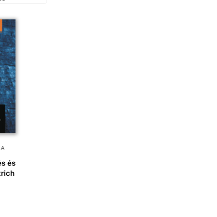
IA
és és
trich