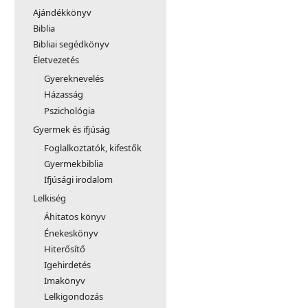
Ajándékkönyv
Biblia
Bibliai segédkönyv
Életvezetés
Gyereknevelés
Házasság
Pszichológia
Gyermek és ifjúság
Foglalkoztatók, kifestők
Gyermekbiblia
Ifjúsági irodalom
Lelkiség
Áhitatos könyv
Énekeskönyv
Hiterősítő
Igehirdetés
Imakönyv
Lelkigondozás