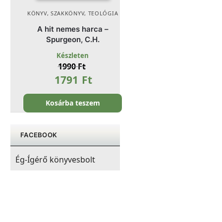
KÖNYV
,
SZAKKÖNYV
,
TEOLÓGIA
A hit nemes harca –
Spurgeon, C.H.
Készleten
1990
Ft
1791
Ft
Kosárba teszem
FACEBOOK
Ég-Ígérő könyvesbolt