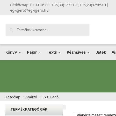
Hétköznap 10.00-16.00: +36(30)1232120;+36(20)9256901
|
eg-igero@eg-igero.hu
Keresés
Könyv
Papír
Textil
Kézműves
Játék
Aj
Kezdőlap
Gyártó
Exit Kiadó
/
/
TERMÉKKATEGÓRIÁK