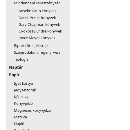
Mindennapi kereszténység
Anselm Grün könyvek
Derek Prince könyvek
Gary Chapman könyvek
Gyökössy Endre könyvek
Joyce Meyer könyvek
Riportkötet, életrajz
Szépirodalom, regény, vers
Teológia
Naptár
Papír
Igés kártya
Jegyzettömb
Képeslap
Könyvjelző
Mágneses könyvjelző
Matrica
Napló