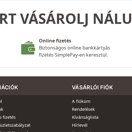
RT VÁSÁROLJ NÁL
Online fizetés
Biztonságos online bankkártyás
fizetés SimplePay-en keresztül.
MÁCIÓK
VÁSÁRLÓI FIÓK
l
A fiókom
nk
Rendelések
s fizetés
Kívánságlista
üzletszabályzat
Hírlevél