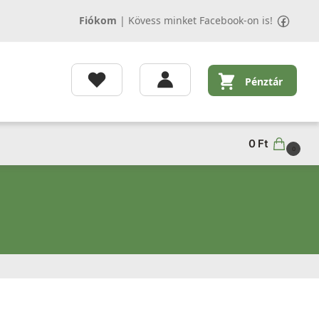
Fiókom
|
Kövess minket Facebook-on is!
Pénztár
0
Ft
0