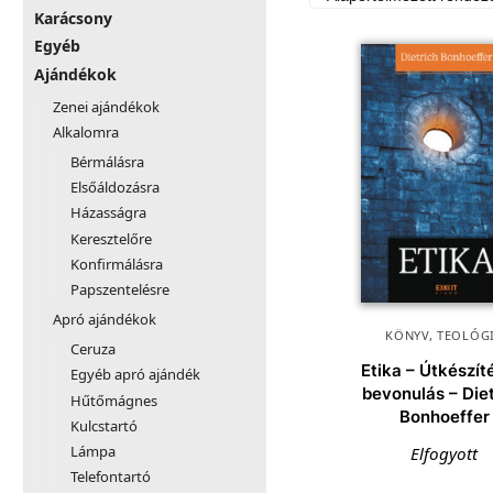
Karácsony
Egyéb
Ajándékok
Zenei ajándékok
Alkalomra
Bérmálásra
Elsőáldozásra
Házasságra
Keresztelőre
Konfirmálásra
Papszentelésre
Apró ajándékok
KÖNYV
,
TEOLÓG
Ceruza
Etika – Útkészít
Egyéb apró ajándék
bevonulás – Die
Hűtőmágnes
Bonhoeffer
Kulcstartó
Lámpa
Elfogyott
Telefontartó