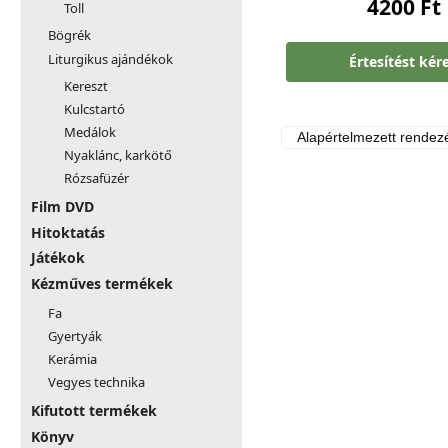
4200
Ft
Toll
Bögrék
Liturgikus ajándékok
Értesítést kér
Kereszt
Kulcstartó
Medálok
Nyaklánc, karkötő
Rózsafüzér
Film DVD
Hitoktatás
Játékok
Kézműves termékek
Fa
Gyertyák
Kerámia
Vegyes technika
Kifutott termékek
Könyv