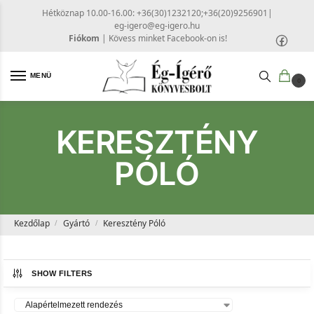
Hétköznap 10.00-16.00: +36(30)1232120;+36(20)9256901
|
eg-igero@eg-igero.hu
Fiókom
|
Kövess minket Facebook-on is!
MENÜ
0
KERESZTÉNY
PÓLÓ
Kezdőlap
Gyártó
Keresztény Póló
/
/
SHOW FILTERS