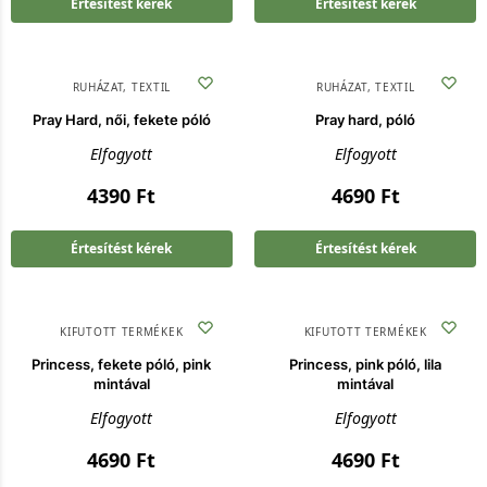
Értesítést kérek
Értesítést kérek
RUHÁZAT
,
TEXTIL
RUHÁZAT
,
TEXTIL
Pray Hard, női, fekete póló
Pray hard, póló
Elfogyott
Elfogyott
4390
Ft
4690
Ft
Értesítést kérek
Értesítést kérek
KIFUTOTT TERMÉKEK
KIFUTOTT TERMÉKEK
Princess, fekete póló, pink
Princess, pink póló, lila
mintával
mintával
Elfogyott
Elfogyott
4690
Ft
4690
Ft