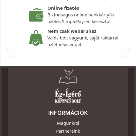
Online fizetés
Biztonságos online bankkártyás
fizetés SimplePay-en keresztül.
Nem csak webáruház
Valós bolt vagyunk, saját raktárral,
üzlethelyiséggel.
INFORMÁCIÓK
Magunkról
Partnereink