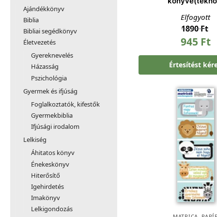
könyve(teknő
Ajándékkönyv
Elfogyott
Biblia
1890
Ft
Bibliai segédkönyv
945
Ft
Életvezetés
Gyereknevelés
Értesítést kér
Házasság
Pszichológia
Gyermek és ifjúság
Foglalkoztatók, kifestők
Gyermekbiblia
Ifjúsági irodalom
Lelkiség
Áhitatos könyv
Énekeskönyv
Hiterősítő
Igehirdetés
Imakönyv
Lelkigondozás
MATRICA
,
PAPÍ