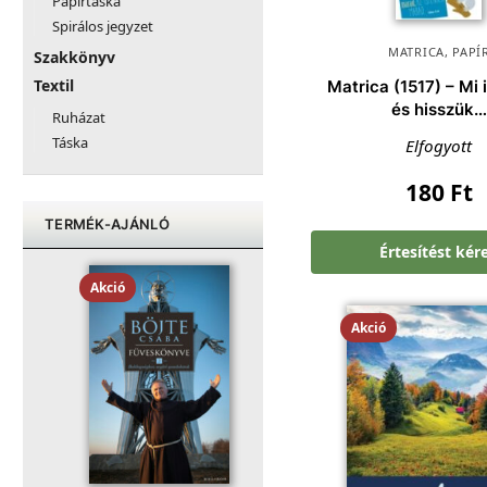
Papírtáska
Spirálos jegyzet
MATRICA
,
PAPÍ
Szakkönyv
Textil
Matrica (1517) – Mi 
és hisszük…
Ruházat
Táska
Elfogyott
180
Ft
TERMÉK-AJÁNLÓ
Értesítést kér
Akció
Akció