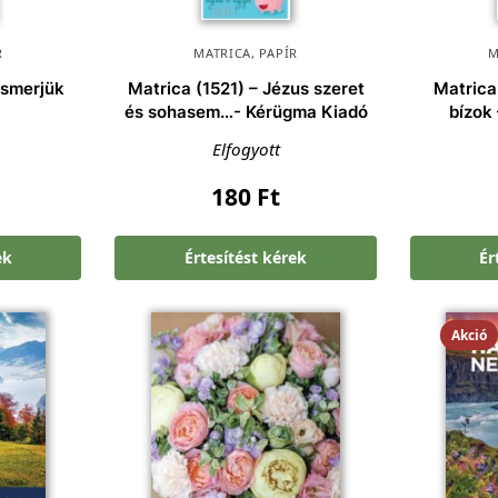
R
MATRICA
,
PAPÍR
M
ismerjük
Matrica (1521) – Jézus szeret
Matrica
és sohasem…- Kérügma Kiadó
bízok
Elfogyott
180
Ft
ek
Értesítést kérek
Ér
Akció