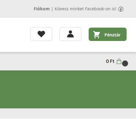
Fiókom
|
Kövess minket Facebook-on is!
Pénztár
0
Ft
0