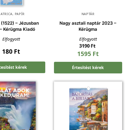
ATRICA
,
PAPÍR
NAPTÁR
 (1522) – Jézusban
Nagy asztali naptár 2023 –
 – Kérügma Kiadó
Kérügma
Elfogyott
Elfogyott
3190
Ft
180
Ft
1595
Ft
tesítést kérek
Értesítést kérek