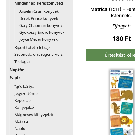
Mindennapi kereszténység
Matrica (1511) – Fo
Anselm Grün könyvek
Istennek..
Derek Prince könyvek
Gary Chapman könyvek
Elfogyott
Gyökössy Endre könyvek
180
Ft
Joyce Meyer könyvek
Riportkötet, életrajz
Szépirodalom, regény, vers
Értesítést kér
Teológia
Naptár
Papír
Igés kártya
Jegyzettömb
Képeslap
Könyvjelző
Mágneses könyvjelző
Matrica
Napló