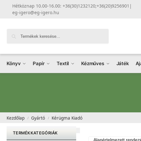
Hétköznap 10.00-16.00: +36(30)1232120;+36(20)9256901
|
eg-igero@eg-igero.hu
Keresés
Könyv
Papír
Textil
Kézműves
Játék
Aj
Kezdőlap
Gyártó
Kérügma Kiadó
/
/
TERMÉKKATEGÓRIÁK