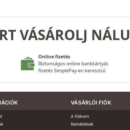
RT VÁSÁROLJ NÁL
Online fizetés
Biztonságos online bankkártyás
fizetés SimplePay-en keresztül.
MÁCIÓK
VÁSÁRLÓI FIÓK
l
A fiókom
nk
Rendelések