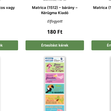
ntos vagy
Matrica (1512) – bárány –
Matrica (1
Kérügma Kiadó
Elfogyott
180
Ft
ek
Értesítést kérek
Ér