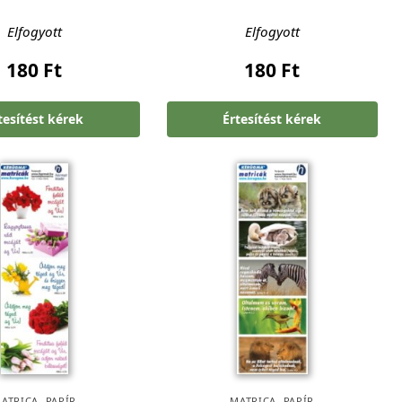
Elfogyott
Elfogyott
180
Ft
180
Ft
tesítést kérek
Értesítést kérek
ATRICA
,
PAPÍR
MATRICA
,
PAPÍR