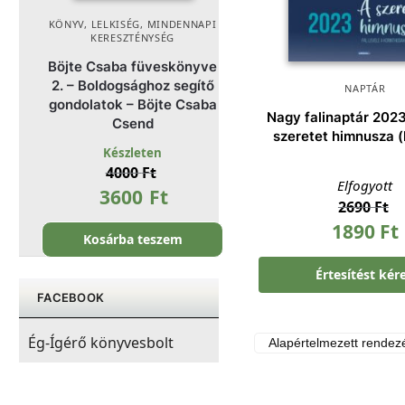
KÖNYV
,
LELKISÉG
,
MINDENNAPI
KERESZTÉNYSÉG
Böjte Csaba füveskönyve
2. – Boldogsághoz segítő
NAPTÁR
gondolatok – Böjte Csaba
Nagy falinaptár 2023 
Csend
szeretet himnusza 
Készleten
4000
Ft
Elfogyott
3600
Ft
2690
Ft
1890
Ft
Kosárba teszem
Értesítést kér
FACEBOOK
Ég-Ígérő könyvesbolt