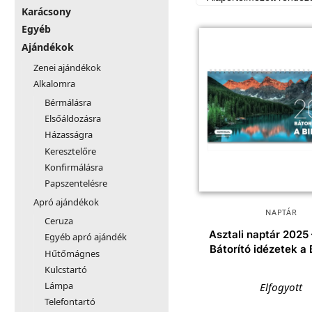
Karácsony
Egyéb
Ajándékok
Zenei ajándékok
Alkalomra
Bérmálásra
Elsőáldozásra
Házasságra
Keresztelőre
Konfirmálásra
Papszentelésre
Apró ajándékok
NAPTÁR
Ceruza
Asztali naptár 2025
Egyéb apró ajándék
Bátorító idézetek a 
Hűtőmágnes
Kulcstartó
Lámpa
Elfogyott
Telefontartó