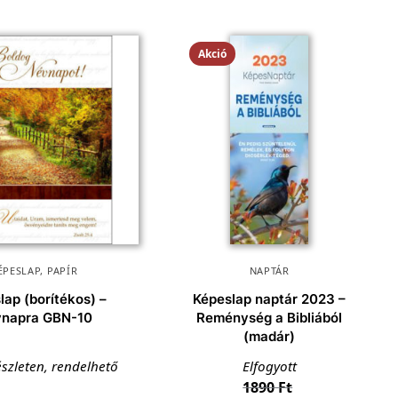
Akció
ÉPESLAP
,
PAPÍR
NAPTÁR
lap (borítékos) –
Képeslap naptár 2023 –
napra GBN-10
Reménység a Bibliából
(madár)
szleten, rendelhető
Elfogyott
1890
Ft