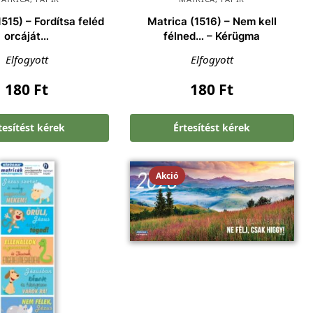
515) – Fordítsa feléd
Matrica (1516) – Nem kell
orcáját…
félned… – Kérügma
Elfogyott
Elfogyott
180
Ft
180
Ft
tesítést kérek
Értesítést kérek
Akció