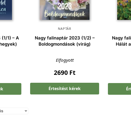
NAPTÁR
(1/1) – A
Nagy falinaptár 2023 (1/2) –
Nagy fal
(hegyek)
Boldogmondások (virág)
Hálát 
Elfogyott
2690
Ft
Értesítést kérek
ek
Ér