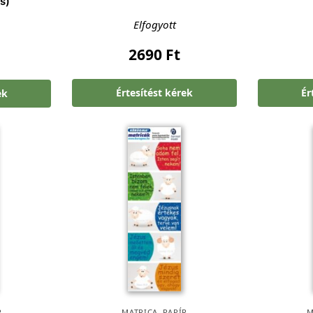
s)
Elfogyott
2690
Ft
Értesítést kérek
Ér
ek
R
MATRICA
,
PAPÍR
M