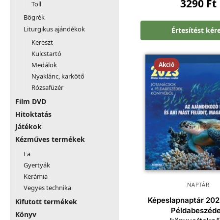
3290
Ft
Toll
Bögrék
Liturgikus ajándékok
Értesítést kér
Kereszt
Kulcstartó
Akció
Medálok
Nyaklánc, karkötő
Rózsafüzér
Film DVD
Hitoktatás
Játékok
Kézműves termékek
Fa
Gyertyák
Kerámia
NAPTÁR
Vegyes technika
Képeslapnaptár 2023
Kifutott termékek
Példabeszéd
Könyv