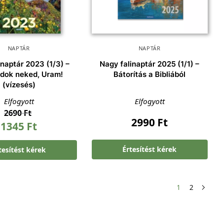
NAPTÁR
NAPTÁR
inaptár 2023 (1/3) –
Nagy falinaptár 2025 (1/1) –
adok neked, Uram!
Bátorítás a Bibliából
(vízesés)
Elfogyott
Elfogyott
2690
Ft
2990
Ft
1345
Ft
Értesítést kérek
tesítést kérek
1
2