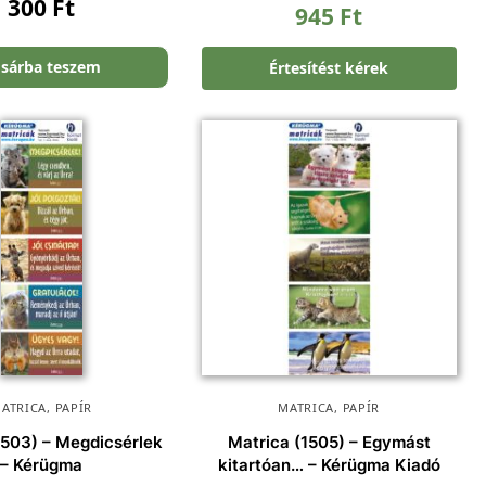
300
Ft
945
Ft
sárba teszem
Értesítést kérek
ATRICA
,
PAPÍR
MATRICA
,
PAPÍR
1503) – Megdicsérlek
Matrica (1505) – Egymást
– Kérügma
kitartóan… – Kérügma Kiadó