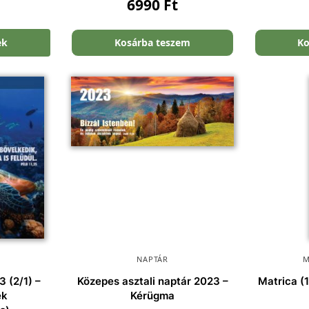
6990
Ft
ek
Kosárba teszem
Ko
NAPTÁR
M
 (2/1) –
Közepes asztali naptár 2023 –
Matrica (
ek
Kérügma