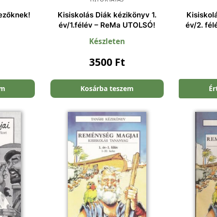
ezőknek!
Kisiskolás Diák kézikönyv 1.
Kisiskol
év/1.félév – ReMa UTOLSÓ!
év/2. fé
Készleten
3500
Ft
em
Kosárba teszem
Ér