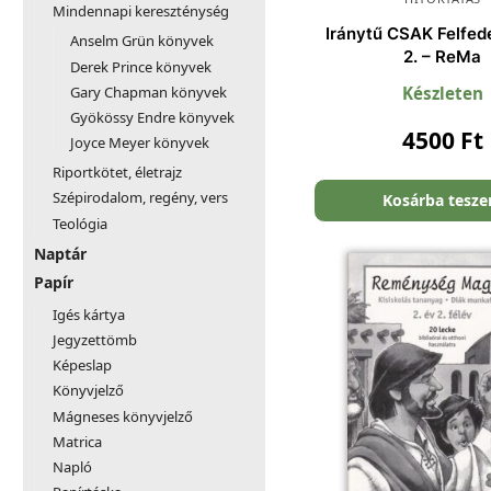
Mindennapi kereszténység
Iránytű CSAK Felfed
Anselm Grün könyvek
2. – ReMa
Derek Prince könyvek
Gary Chapman könyvek
Készleten
Gyökössy Endre könyvek
4500
Ft
Joyce Meyer könyvek
Riportkötet, életrajz
Szépirodalom, regény, vers
Kosárba tesz
Teológia
Naptár
Papír
Igés kártya
Jegyzettömb
Képeslap
Könyvjelző
Mágneses könyvjelző
Matrica
Napló