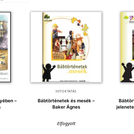
HITOKTATÁS
yében –
Bábtörténetek és mesék –
Bábtör
s
Baker Ágnes
jelenet
Elfogyott