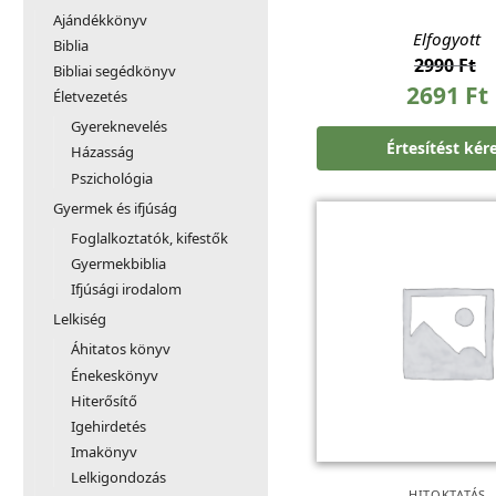
Ajándékkönyv
Elfogyott
Biblia
2990
Ft
Bibliai segédkönyv
2691
Ft
Életvezetés
Gyereknevelés
Értesítést kér
Házasság
Pszichológia
Gyermek és ifjúság
Foglalkoztatók, kifestők
Gyermekbiblia
Ifjúsági irodalom
Lelkiség
Áhitatos könyv
Énekeskönyv
Hiterősítő
Igehirdetés
Imakönyv
Lelkigondozás
HITOKTATÁS