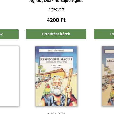
Ágnes , Deákiné Bajkó Ágnes
Elfogyott
4200
Ft
Értesítést kérek
Ér
ek
HITOKTATÁS