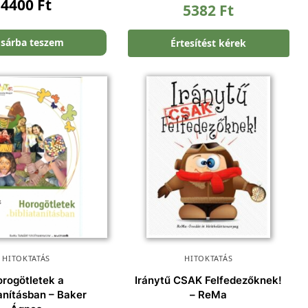
4400
Ft
5382
Ft
sárba teszem
Értesítést kérek
HITOKTATÁS
HITOKTATÁS
rogötletek a
Iránytű CSAK Felfedezőknek!
tanításban – Baker
– ReMa