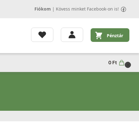
Fiókom
|
Kövess minket Facebook-on is!
Pénztár
0
Ft
0