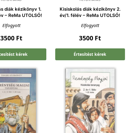
ás diák kézikönyv 1.
Kisiskolás diák kézikönyv 2.
lév – ReMa UTOLSÓ!
év/1. félév – ReMa UTOLSÓ!
Elfogyott
Elfogyott
3500
Ft
3500
Ft
tesítést kérek
Értesítést kérek