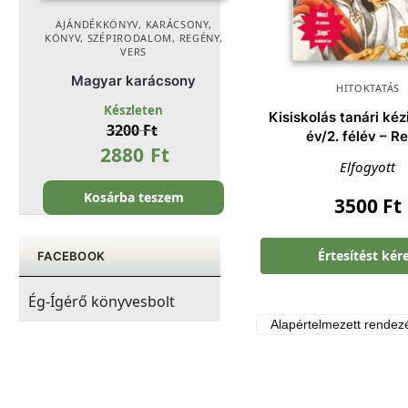
AJÁNDÉKKÖNYV
,
KARÁCSONY
,
KÖNYV
,
SZÉPIRODALOM, REGÉNY,
VERS
Magyar karácsony
HITOKTATÁS
Készleten
Kisiskolás tanári kéz
3200
Ft
év/2. félév – 
2880
Ft
Elfogyott
Kosárba teszem
3500
Ft
Értesítést kér
FACEBOOK
Ég-Ígérő könyvesbolt