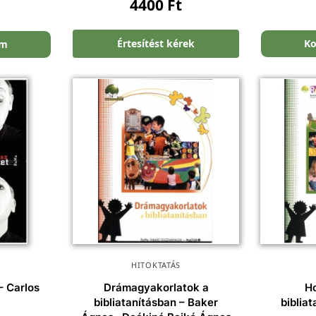
4400
Ft
Értesítést kérek
Ko
em
HITOKTATÁS
– Carlos
Drámagyakorlatok a
Ho
bibliatanításban – Baker
biblia