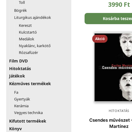
Toll
3990
Ft
Bögrék
Liturgikus ajándékok
Kosárba tesz
Kereszt
Kulcstartó
Akció
Medálok
Nyaklánc, karkötő
Rózsafüzér
Film DVD
Hitoktatás
Játékok
Kézműves termékek
Fa
Gyertyák
Kerámia
HITOKTATÁS
Vegyes technika
Csendes művészet 
Kifutott termékek
Martínez
Könyv