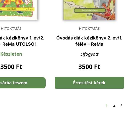
HITOKTATÁS
HITOKTATÁS
ák kézikönyv 1. év/2.
Óvodás diák kézikönyv 2. év/1.
 – ReMa UTOLSÓ!
félév – ReMa
Készleten
Elfogyott
3500
Ft
3500
Ft
sárba teszem
Értesítést kérek
1
2