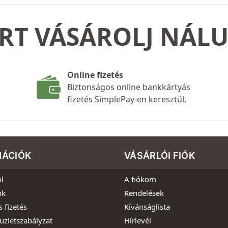
RT VÁSÁROLJ NÁL
Online fizetés
Biztonságos online bankkártyás
fizetés SimplePay-en keresztül.
MÁCIÓK
VÁSÁRLÓI FIÓK
l
A fiókom
nk
Rendelések
s fizetés
Kívánságlista
üzletszabályzat
Hírlevél