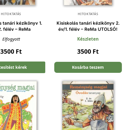
HITOKTATÁS
HITOKTATÁS
s tanári kézikönyv 1.
Kisiskolás tanári kézikönyv 2.
2. félév – ReMa
év/1. félév – ReMa UTOLSÓ!
Elfogyott
Készleten
3500
Ft
3500
Ft
tesítést kérek
Kosárba teszem