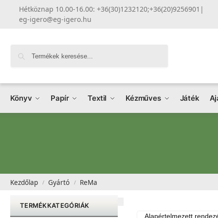
Hétköznap 10.00-16.00: +36(30)1232120;+36(20)9256901
|
eg-igero@eg-igero.hu
Keresés
Könyv
Papír
Textil
Kézműves
Játék
Aj
Kezdőlap
Gyártó
ReMa
/
/
TERMÉKKATEGÓRIÁK