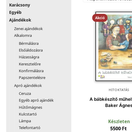
Karácsony
Egyéb
Akció
Ajándékok
Zenei ajándékok
Alkalomra
Bérmálásra
Elsőáldozásra
Házasságra
Keresztelőre
Konfirmálásra
Papszentelésre
Apró ajándékok
HITOKTATÁS
Ceruza
A bábkészítő műhel
Egyéb apró ajándék
Baker Ágne
Hűtőmágnes
Kulcstartó
Lámpa
Készleten
Telefontartó
5500
Ft