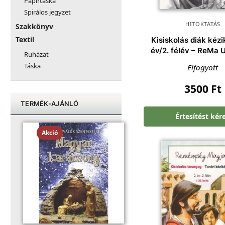
Papírtáska
Spirálos jegyzet
HITOKTATÁS
Szakkönyv
Textil
Kisiskolás diák kézi
év/2. félév – ReMa
Ruházat
Táska
Elfogyott
3500
Ft
TERMÉK-AJÁNLÓ
Értesítést kér
Akció