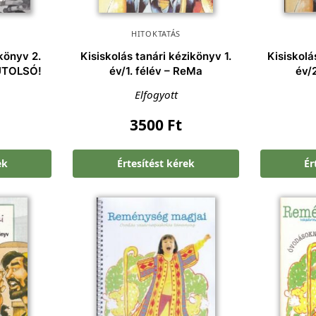
HITOKTATÁS
könyv 2.
Kisiskolás tanári kézikönyv 1.
Kisiskolá
 UTOLSÓ!
év/1. félév – ReMa
év/
Elfogyott
3500
Ft
ek
Értesítést kérek
Ér