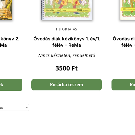
HITOKTATÁS
ikönyv 2.
Óvodás diák kézikönyv 1. év/1.
Óvodás di
ReMa
félév – ReMa
félév
Nincs készleten, rendelhető
3500
Ft
ek
Kosárba teszem
Ko