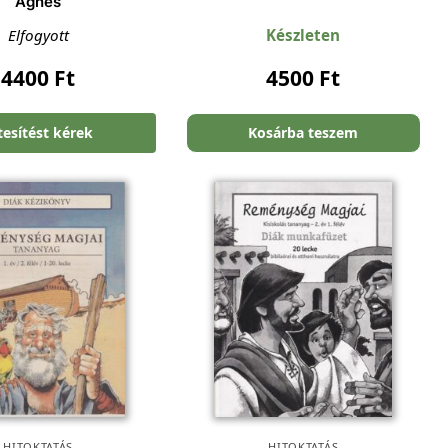
Ágnes
Elfogyott
Készleten
4400
Ft
4500
Ft
tesítést kérek
Kosárba teszem
HITOKTATÁS
HITOKTATÁS