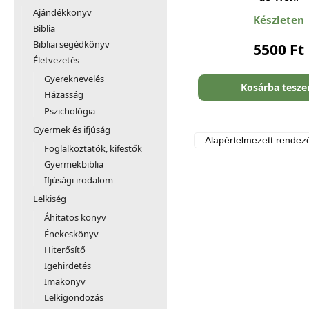
Ajándékkönyv
Készleten
Biblia
Bibliai segédkönyv
5500
Ft
Életvezetés
Gyereknevelés
Kosárba tesz
Házasság
Pszichológia
Gyermek és ifjúság
Foglalkoztatók, kifestők
Gyermekbiblia
Ifjúsági irodalom
Lelkiség
Áhitatos könyv
Énekeskönyv
Hiterősítő
Igehirdetés
Imakönyv
Lelkigondozás