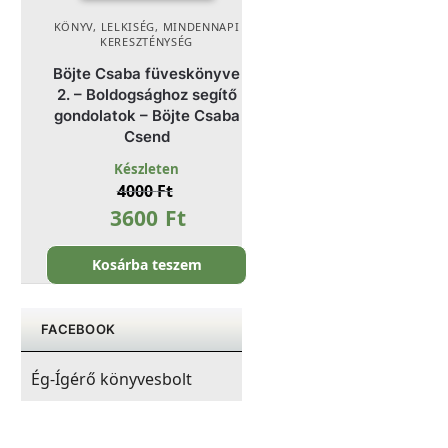
KÖNYV
,
LELKISÉG
,
MINDENNAPI
KERESZTÉNYSÉG
Böjte Csaba füveskönyve
2. – Boldogsághoz segítő
gondolatok – Böjte Csaba
Csend
Készleten
4000
Ft
3600
Ft
Kosárba teszem
FACEBOOK
Ég-Ígérő könyvesbolt