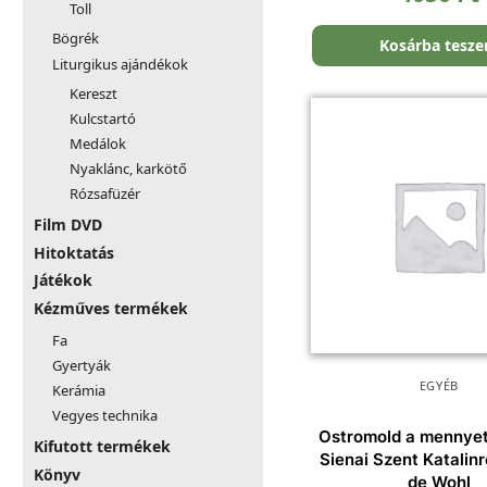
Toll
Bögrék
Kosárba tesz
Liturgikus ajándékok
Kereszt
Kulcstartó
Medálok
Nyaklánc, karkötő
Rózsafüzér
Film DVD
Hitoktatás
Játékok
Kézműves termékek
Fa
Gyertyák
EGYÉB
Kerámia
Vegyes technika
Ostromold a mennye
Kifutott termékek
Sienai Szent Katalinr
Könyv
de Wohl