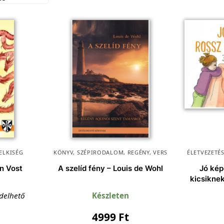
ELKISÉG
KÖNYV
,
SZÉPIRODALOM, REGÉNY, VERS
ÉLETVEZETÉ
in Vost
A szelíd fény – Louis de Wohl
Jó kép
kicsiknek
ndelhető
Készleten
4999
Ft