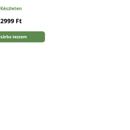
Készleten
2999
Ft
sárba teszem