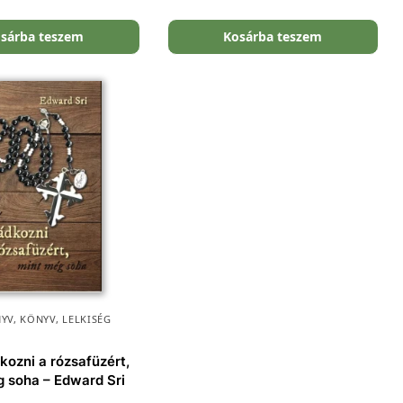
sárba teszem
Kosárba teszem
YV
,
KÖNYV
,
LELKISÉG
kozni a rózsafüzért,
 soha – Edward Sri