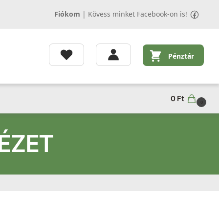
Fiókom
|
Kövess minket Facebook-on is!
Pénztár
0
Ft
0
TÉZET