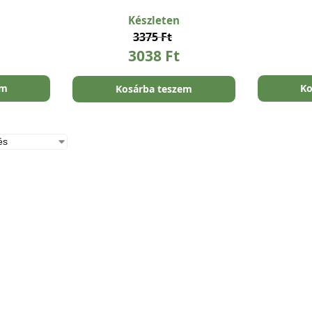
Készleten
3375
Ft
3038
Ft
em
Ko
Kosárba teszem