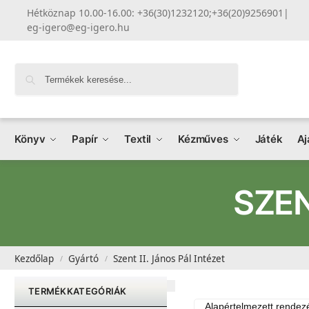
Hétköznap 10.00-16.00: +36(30)1232120;+36(20)9256901
|
eg-igero@eg-igero.hu
Keresés
Könyv
Papír
Textil
Kézműves
Játék
Aj
SZEN
Kezdőlap
Gyártó
Szent II. János Pál Intézet
/
/
TERMÉKKATEGÓRIÁK