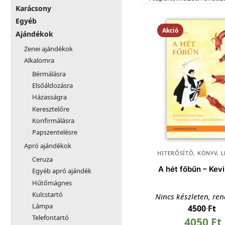
Karácsony
Egyéb
Akció
Ajándékok
Zenei ajándékok
Alkalomra
Bérmálásra
Elsőáldozásra
Házasságra
Keresztelőre
Konfirmálásra
Papszentelésre
Apró ajándékok
HITERŐSÍTŐ
,
KÖNYV
,
L
Ceruza
A hét főbűn – Kev
Egyéb apró ajándék
Hűtőmágnes
Kulcstartó
Nincs készleten, re
Lámpa
4500
Ft
Telefontartó
4050
Ft