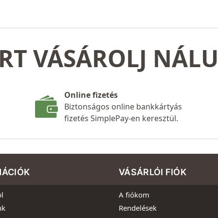
RT VÁSÁROLJ NÁL
Online fizetés
Biztonságos online bankkártyás
fizetés SimplePay-en keresztül.
MÁCIÓK
VÁSÁRLÓI FIÓK
l
A fiókom
nk
Rendelések