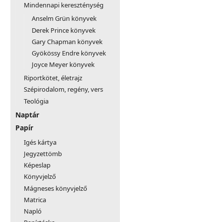
Mindennapi kereszténység
Anselm Grün könyvek
Derek Prince könyvek
Gary Chapman könyvek
Gyökössy Endre könyvek
Joyce Meyer könyvek
Riportkötet, életrajz
Szépirodalom, regény, vers
Teológia
Naptár
Papír
Igés kártya
Jegyzettömb
Képeslap
Könyvjelző
Mágneses könyvjelző
Matrica
Napló