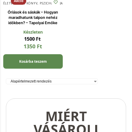
Akció
ÉLETVEZETÉS
,
KÖNYV
,
PSZICHOLÓGIA
Óriások és sáskák – Hogyan
maradhatunk talpon nehéz
időkben? – Tapolyai Emőke
Készleten
1500
Ft
1350
Ft
Kosárba teszem
MIÉRT
VÁSÁROLJ