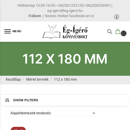
Hétköznap 10.00-16.00: +36(30)1232120;+36(20)9256901
|
eg-igero@eg-igero.hu
Fiókom
|
Kövess minket Facebook-on is!
MENÜ
0
112 X 180 MM
Kezdőlap
Méret termék
112 x 180 mm
/
/
SHOW FILTERS