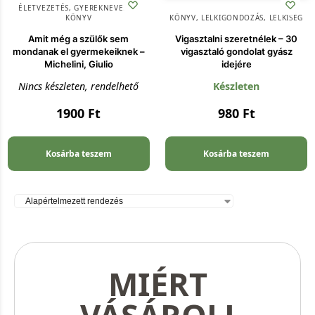
ÉLETVEZETÉS
,
GYEREKNEVELÉS
,
KÖNYV
KÖNYV
,
LELKIGONDOZÁS
,
LELKISÉG
Amit még a szülők sem
Vigasztalni szeretnélek – 30
mondanak el gyermekeiknek –
vigasztaló gondolat gyász
Michelini, Giulio
idejére
Nincs készleten, rendelhető
Készleten
1900
Ft
980
Ft
Kosárba teszem
Kosárba teszem
MIÉRT