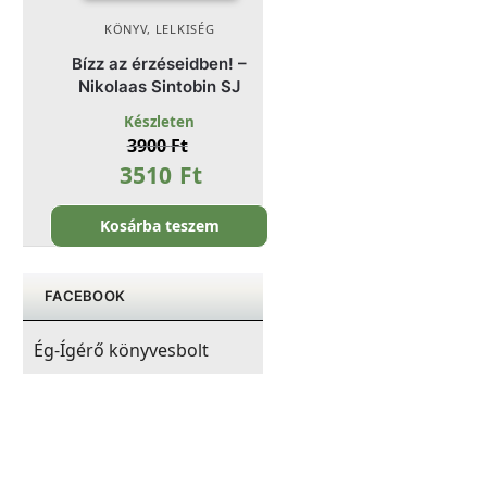
KÖNYV
,
LELKISÉG
Bízz az érzéseidben! –
Nikolaas Sintobin SJ
Készleten
3900
Ft
3510
Ft
Kosárba teszem
FACEBOOK
Ég-Ígérő könyvesbolt