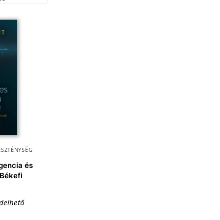
ESZTÉNYSÉG
igencia és
 Békefi
ndelhető