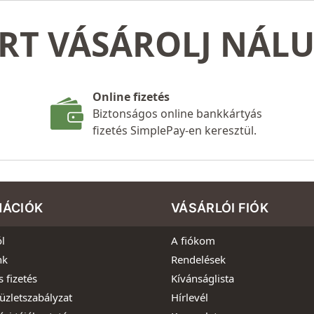
RT VÁSÁROLJ NÁL
Online fizetés
Biztonságos online bankkártyás
fizetés SimplePay-en keresztül.
MÁCIÓK
VÁSÁRLÓI FIÓK
l
A fiókom
nk
Rendelések
s fizetés
Kívánságlista
üzletszabályzat
Hírlevél