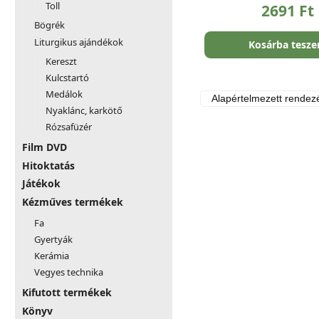
Toll
2691
Ft
Bögrék
Liturgikus ajándékok
Kosárba tesz
Kereszt
Kulcstartó
Medálok
Nyaklánc, karkötő
Rózsafüzér
Film DVD
Hitoktatás
Játékok
Kézműves termékek
Fa
Gyertyák
Kerámia
Vegyes technika
Kifutott termékek
Könyv