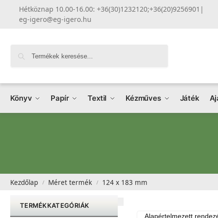
Hétköznap 10.00-16.00: +36(30)1232120;+36(20)9256901
|
eg-igero@eg-igero.hu
Keresés
Könyv
Papír
Textil
Kézműves
Játék
Aj
Kezdőlap
Méret termék
124 x 183 mm
/
/
TERMÉKKATEGÓRIÁK