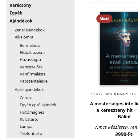
Karácsony
Egyéb
Akció
Ajándékok
Zenei ajándékok
Alkalomra
Bérmálásra
Elsőáldozásra
Házasságra
Keresztelőre
Konfirmálásra
Papszentelésre
Apró ajándékok
KÖNYV
,
MINDENNAPI KER
Ceruza
A mesterséges intell
Egyéb apró ajándék
a keresztény hit –
Hűtőmágnes
Bálint
Kulcstartó
Lámpa
Nincs készleten, re
Telefontartó
2990
Ft