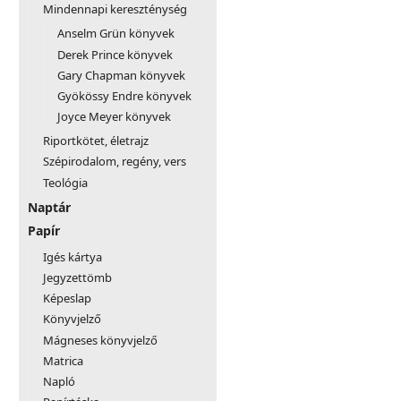
Mindennapi kereszténység
Anselm Grün könyvek
Derek Prince könyvek
Gary Chapman könyvek
Gyökössy Endre könyvek
Joyce Meyer könyvek
Riportkötet, életrajz
Szépirodalom, regény, vers
Teológia
Naptár
Papír
Igés kártya
Jegyzettömb
Képeslap
Könyvjelző
Mágneses könyvjelző
Matrica
Napló