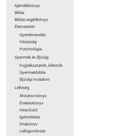
Ajándékkönyv
Biblia
Bibliai segédkönyv
Életvezetés
Gyereknevelés
Házasság
Pszichológia
Gyermek és ifjúság
Foglalkoztatók, kifestők
Gyermekbiblia
Ifjúsági irodalom
Lelkiség
Áhitatos könyv
Énekeskönyv
Hiterősítő
Igehirdetés
Imakönyv
Lelkigondozás