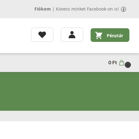
Fiókom
|
Kövess minket Facebook-on is!
Pénztár
0
Ft
0