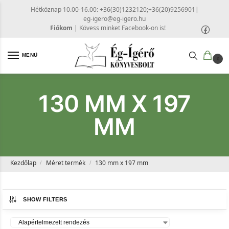
Hétköznap 10.00-16.00: +36(30)1232120;+36(20)9256901
|
eg-igero@eg-igero.hu
Fiókom
|
Kövess minket Facebook-on is!
MENÜ
0
130 MM X 197
MM
Kezdőlap
Méret termék
130 mm x 197 mm
/
/
SHOW FILTERS