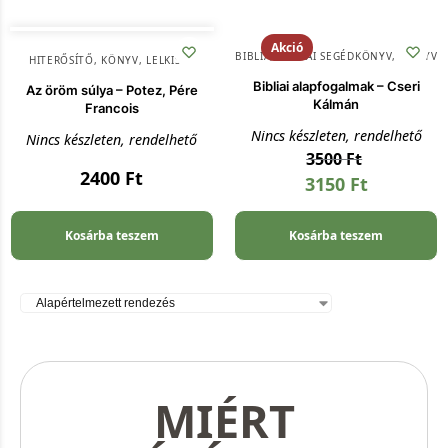
Akció
BIBLIA
,
BIBLIAI SEGÉDKÖNYV
,
KÖNYV
HITERŐSÍTŐ
,
KÖNYV
,
LELKISÉG
Bibliai alapfogalmak – Cseri
Az öröm súlya – Potez, Pére
Kálmán
Francois
Nincs készleten, rendelhető
Nincs készleten, rendelhető
3500
Ft
2400
Ft
3150
Ft
Kosárba teszem
Kosárba teszem
MIÉRT