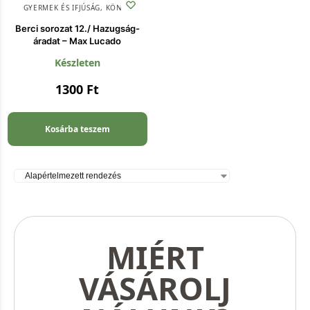
GYERMEK ÉS IFJÚSÁG
,
KÖNYV
Berci sorozat 12./ Hazugság-
áradat – Max Lucado
Készleten
1300
Ft
Kosárba teszem
MIÉRT
VÁSÁROLJ