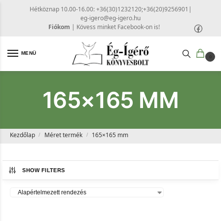
Hétköznap 10.00-16.00: +36(30)1232120;+36(20)9256901
|
eg-igero@eg-igero.hu
Fiókom
|
Kövess minket Facebook-on is!
MENÜ
0
165×165 MM
Kezdőlap
Méret termék
165×165 mm
/
/
SHOW FILTERS