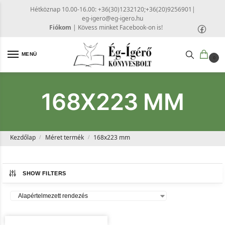
Hétköznap 10.00-16.00: +36(30)1232120;+36(20)9256901
|
eg-igero@eg-igero.hu
Fiókom
|
Kövess minket Facebook-on is!
MENÜ
0
168X223 MM
Kezdőlap
Méret termék
168x223 mm
/
/
SHOW FILTERS