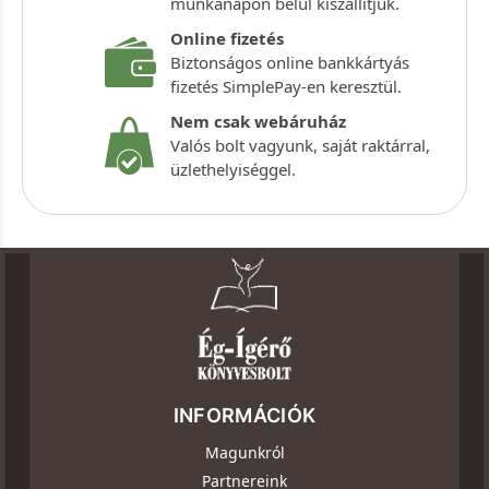
munkanapon belül kiszállítjuk.
Online fizetés
Biztonságos online bankkártyás
fizetés SimplePay-en keresztül.
Nem csak webáruház
Valós bolt vagyunk, saját raktárral,
üzlethelyiséggel.
INFORMÁCIÓK
Magunkról
Partnereink