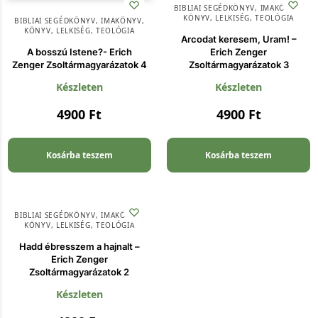
BIBLIAI SEGÉDKÖNYV
,
IMAKÖNYV
,
KÖNYV
,
LELKISÉG
,
TEOLÓGIA
BIBLIAI SEGÉDKÖNYV
,
IMAKÖNYV
,
KÖNYV
,
LELKISÉG
,
TEOLÓGIA
Arcodat keresem, Uram! –
A bosszú Istene?- Erich
Erich Zenger
Zenger Zsoltármagyarázatok 4
Zsoltármagyarázatok 3
Készleten
Készleten
4900
Ft
4900
Ft
Kosárba teszem
Kosárba teszem
BIBLIAI SEGÉDKÖNYV
,
IMAKÖNYV
,
KÖNYV
,
LELKISÉG
,
TEOLÓGIA
Hadd ébresszem a hajnalt –
Erich Zenger
Zsoltármagyarázatok 2
Készleten