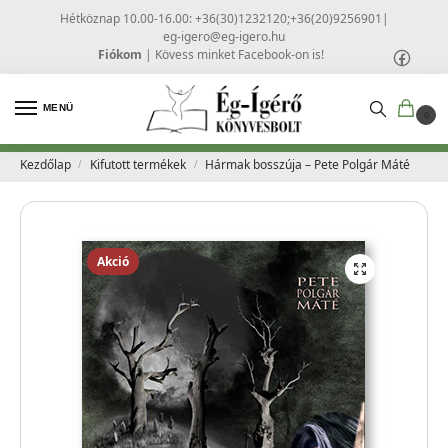
Hétköznap 10.00-16.00: +36(30)1232120;+36(20)9256901
|
eg-igero@eg-igero.hu
Fiókom
|
Kövess minket Facebook-on is!
MENÜ
0
Kezdőlap
Kifutott termékek
Hármak bosszúja – Pete Polgár Máté
/
/
Akció