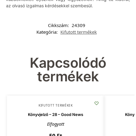
az olvasó izgalmas kérdésekkel szembesül.
Cikkszám:
24309
Kategória:
Kifutott termékek
Kapcsolódó
termékek
KIFUTOTT TERMÉKEK
Könyvjelző – 28 – Good News
Könyv
Elfogyott
50
Ft