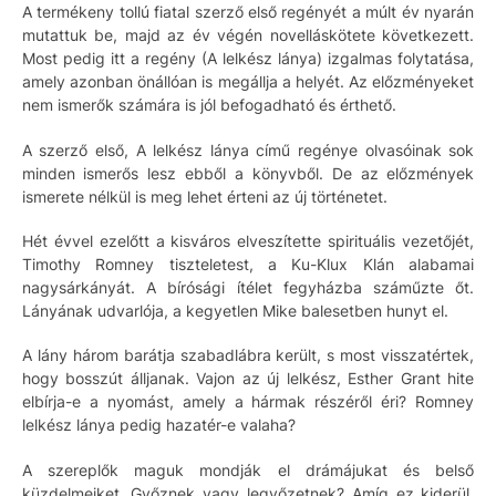
A termékeny tollú fiatal szerző első regényét a múlt év nyarán
mutattuk be, majd az év végén novelláskötete következett.
Most pedig itt a regény (A lelkész lánya) izgalmas folytatása,
amely azonban önállóan is megállja a helyét. Az előzményeket
nem ismerők számára is jól befogadható és érthető.
A szerző első, A lelkész lánya című regénye olvasóinak sok
minden ismerős lesz ebből a könyvből. De az előzmények
ismerete nélkül is meg lehet érteni az új történetet.
Hét évvel ezelőtt a kisváros elveszítette spirituális vezetőjét,
Timothy Romney tiszteletest, a Ku-Klux Klán alabamai
nagysárkányát. A bírósági ítélet fegyházba száműzte őt.
Lányának udvarlója, a kegyetlen Mike balesetben hunyt el.
A lány három barátja szabadlábra került, s most visszatértek,
hogy bosszút álljanak. Vajon az új lelkész, Esther Grant hite
elbírja-e a nyomást, amely a hármak részéről éri? Romney
lelkész lánya pedig hazatér-e valaha?
A szereplők maguk mondják el drámájukat és belső
küzdelmeiket. Győznek vagy legyőzetnek? Amíg ez kiderül,