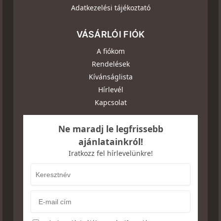
Adatkezelési tájékoztató
VÁSÁRLÓI FIÓK
A fiókom
Rendelések
Kívánságlista
Hírlevél
Kapcsolat
Ne maradj le legfrissebb
ajánlatainkról!
Iratkozz fel hírlevelünkre!