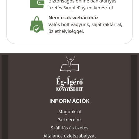
Biztonságos online bankkártyás
fizetés SimplePay-en keresztül.
Nem csak webáruház
Valós bolt vagyunk, saját raktárral,
üzlethelyiséggel.
INFORMÁCIÓK
Magunkról
Partnereink
Szállítás és fizetés
Általános üzletszabályzat