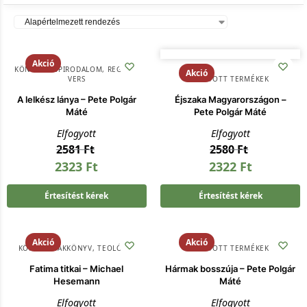
Akció
KÖNYV
,
SZÉPIRODALOM, REGÉNY,
Akció
VERS
KIFUTOTT TERMÉKEK
A lelkész lánya – Pete Polgár
Éjszaka Magyarországon –
Máté
Pete Polgár Máté
Elfogyott
Elfogyott
2581
Ft
2580
Ft
2323
Ft
2322
Ft
Értesítést kérek
Értesítést kérek
Akció
Akció
KÖNYV
,
SZAKKÖNYV
,
TEOLÓGIA
KIFUTOTT TERMÉKEK
Fatima titkai – Michael
Hármak bosszúja – Pete Polgár
Hesemann
Máté
Elfogyott
Elfogyott