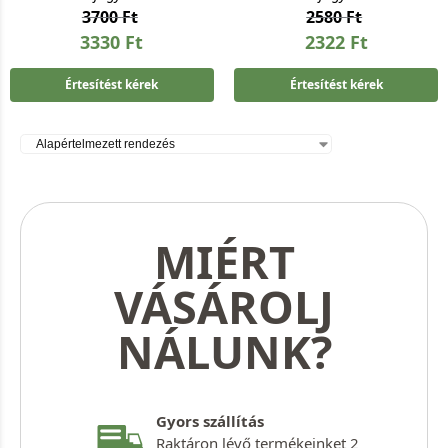
3700
Ft
2580
Ft
3330
Ft
2322
Ft
Értesítést kérek
Értesítést kérek
MIÉRT
VÁSÁROLJ
NÁLUNK?
Gyors szállítás
Raktáron lévő termékeinket 2