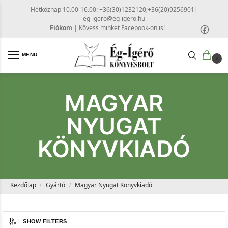
Hétköznap 10.00-16.00: +36(30)1232120;+36(20)9256901
|
eg-igero@eg-igero.hu
Fiókom
|
Kövess minket Facebook-on is!
MENÜ
0
MAGYAR
NYUGAT
KÖNYVKIADÓ
Kezdőlap
Gyártó
Magyar Nyugat Könyvkiadó
/
/
SHOW FILTERS