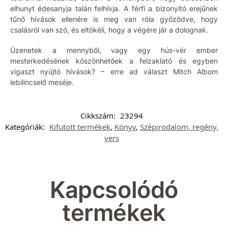
elhunyt édesanyja talán felhívja. A férfi a bizonyító erejűnek
tűnő hívások ellenére is meg van róla győződve, hogy
csalásról van szó, és eltökéli, hogy a végére jár a dolognak.
Üzenetek a mennyből, vagy egy hús-vér ember
mesterkedésének köszönhetőek a felzaklató és egyben
vigaszt nyújtó hívások? – erre ad választ Mitch Albom
lebilincselő meséje.
Cikkszám:
23294
Kategóriák:
Kifutott termékek
,
Könyv
,
Szépirodalom, regény,
vers
Kapcsolódó
termékek