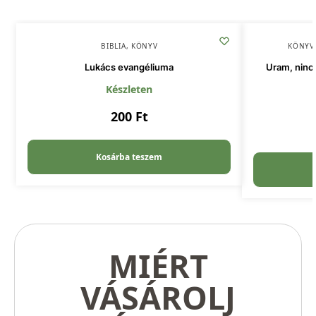
BIBLIA
,
KÖNYV
KÖNYV
Lukács evangéliuma
Uram, ninc
Készleten
200
Ft
Kosárba teszem
MIÉRT
VÁSÁROLJ