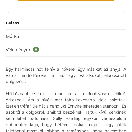
Leírás
Márka
Vélemények
0
Egy harmincas nőt felhív a nővére. Egy másikat az anyja. A
város rendőrfőnökét a fia. Egy vállalkozót elbocsátott
dolgozója.
Hétköznapi esetek – már ha a telefonhívások élőktől
érkeznek. Ám a hívók már több-kevesebb ideje halottak.
Ízetlen tréfa? De hát a hangjuk! Ennyire lehetetlen utánozni! És
azokról a dolgokról, amikről beszélnek, rajtuk kívül senkinek
sem lehet tudomása. Sully Harding egykori vadászpilóta
döbbenten látja, hogy hétéves kisfia maga is egy játék
telefonnal mászkál, abban a reményben, hogy balesetben