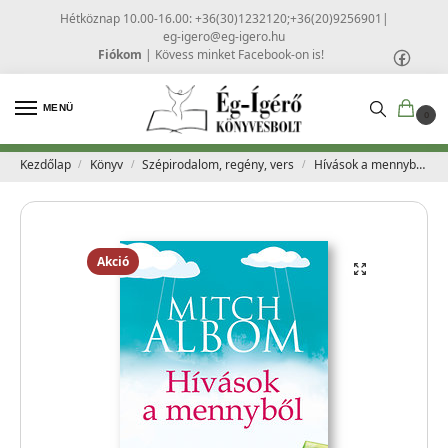
Hétköznap 10.00-16.00: +36(30)1232120;+36(20)9256901
|
eg-igero@eg-igero.hu
Fiókom
|
Kövess minket Facebook-on is!
MENÜ
0
Kezdőlap
Könyv
Szépirodalom, regény, vers
Hívások a mennyből – Mitch Albom
/
/
/
Akció