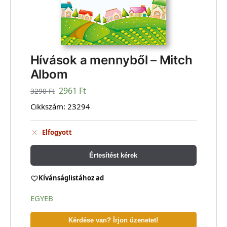
Hívások a mennyből – Mitch
Albom
2961
Ft
3290
Ft
Cikkszám:
23294
Elfogyott
Értesítést kérek
Kívánságlistához ad
EGYEB
Kérdése van? Írjon üzenetet!