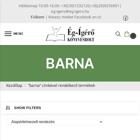
Hétköznap 10.00-16.00: +36(30)1232120;+36(20)9256901
|
eg-igero@eg-igero.hu
Fiókom
|
Kövess minket Facebook-on is!
MENÜ
0
BARNA
Kezdőlap
“barna” címkével rendelkező termékek
/
SHOW FILTERS