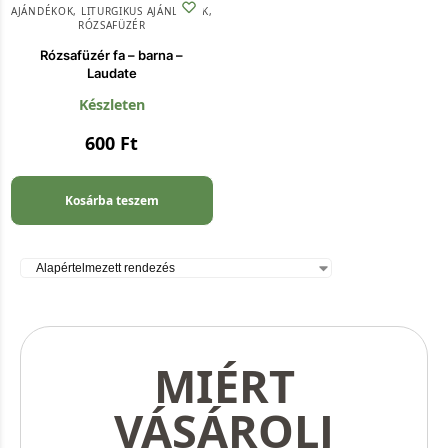
AJÁNDÉKOK
,
LITURGIKUS AJÁNDÉKOK
,
RÓZSAFÜZÉR
Rózsafüzér fa – barna –
Laudate
Készleten
600
Ft
Kosárba teszem
MIÉRT
VÁSÁROLJ