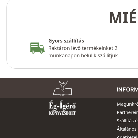
MIÉ
Gyors szállítás
Raktáron lévő termékeinket 2
munkanapon belül kiszállítjuk.
INFOR
Magunkró
Partnerei
Szállítás é
Általános 
Adatkezel