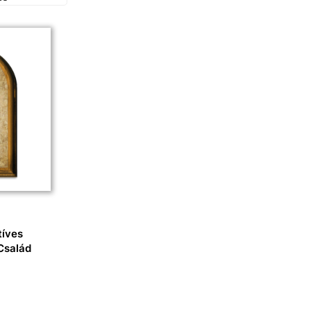
tíves
 Család