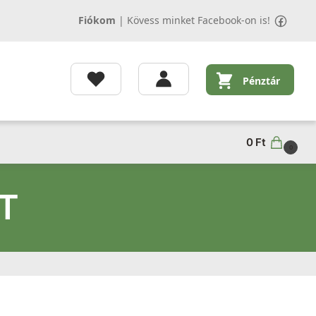
Fiókom
|
Kövess minket Facebook-on is!
Pénztár
0
Ft
0
T