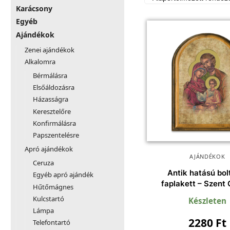
Karácsony
Egyéb
Ajándékok
Zenei ajándékok
Alkalomra
Bérmálásra
Elsőáldozásra
Házasságra
Keresztelőre
Konfirmálásra
Papszentelésre
Apró ajándékok
AJÁNDÉKOK
Ceruza
Antik hatású bol
Egyéb apró ajándék
faplakett – Szent
Hűtőmágnes
Kulcstartó
Készleten
Lámpa
2280
Ft
Telefontartó