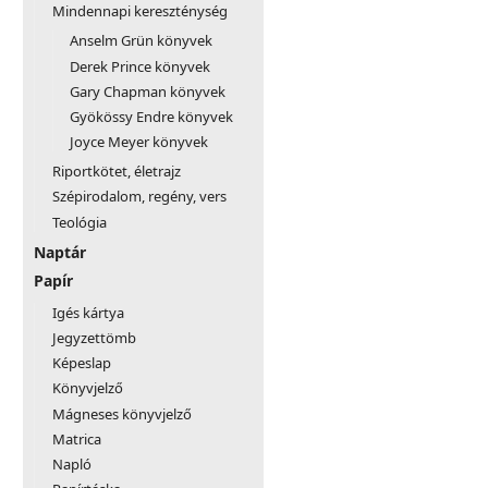
Mindennapi kereszténység
Anselm Grün könyvek
Derek Prince könyvek
Gary Chapman könyvek
Gyökössy Endre könyvek
Joyce Meyer könyvek
Riportkötet, életrajz
Szépirodalom, regény, vers
Teológia
Naptár
Papír
Igés kártya
Jegyzettömb
Képeslap
Könyvjelző
Mágneses könyvjelző
Matrica
Napló