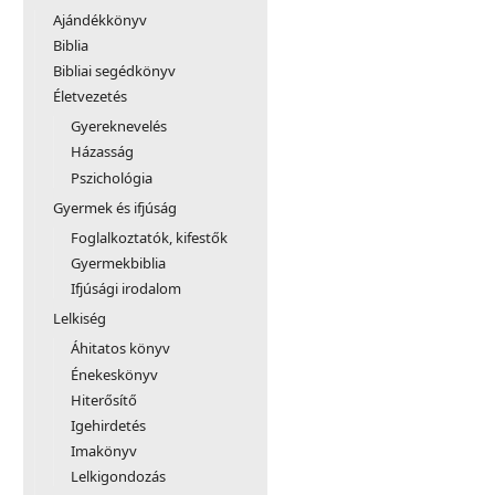
Ajándékkönyv
Biblia
Bibliai segédkönyv
Életvezetés
Gyereknevelés
Házasság
Pszichológia
Gyermek és ifjúság
Foglalkoztatók, kifestők
Gyermekbiblia
Ifjúsági irodalom
Lelkiség
Áhitatos könyv
Énekeskönyv
Hiterősítő
Igehirdetés
Imakönyv
Lelkigondozás