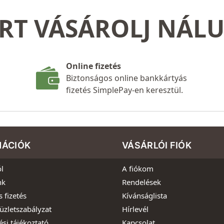
RT VÁSÁROLJ NÁL
Online fizetés
Biztonságos online bankkártyás
fizetés SimplePay-en keresztül.
MÁCIÓK
VÁSÁRLÓI FIÓK
l
A fiókom
nk
Rendelések
s fizetés
Kívánságlista
üzletszabályzat
Hírlevél
ési tájékoztató
Kapcsolat