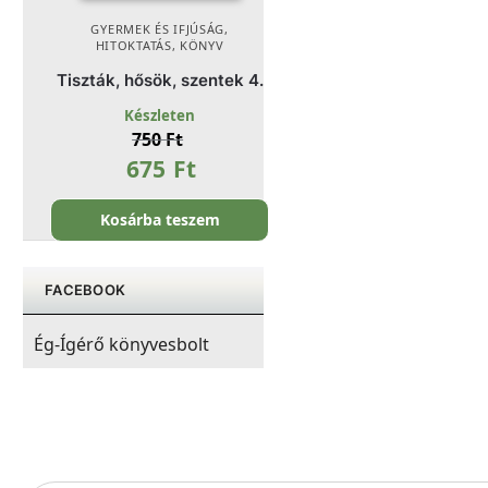
GYERMEK ÉS IFJÚSÁG
,
HITOKTATÁS
,
KÖNYV
Tiszták, hősök, szentek 4.
Készleten
750
Ft
675
Ft
Kosárba teszem
FACEBOOK
Ég-Ígérő könyvesbolt