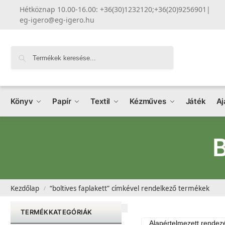
Hétköznap 10.00-16.00: +36(30)1232120;+36(20)9256901
|
eg-igero@eg-igero.hu
Keresés
Könyv
Papír
Textil
Kézműves
Játék
Aj
Kezdőlap
“boltives faplakett” címkével rendelkező termékek
/
TERMÉKKATEGÓRIÁK