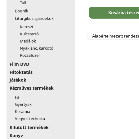
Toll
Bögrék
Kosárba tesz
Liturgikus ajándékok
Kereszt
Kulcstartó
Medálok
Nyaklánc, karkötő
Rózsafüzér
Film DVD
Hitoktatás
Játékok
Kézműves termékek
Fa
Gyertyák
Kerámia
Vegyes technika
Kifutott termékek
Könyv