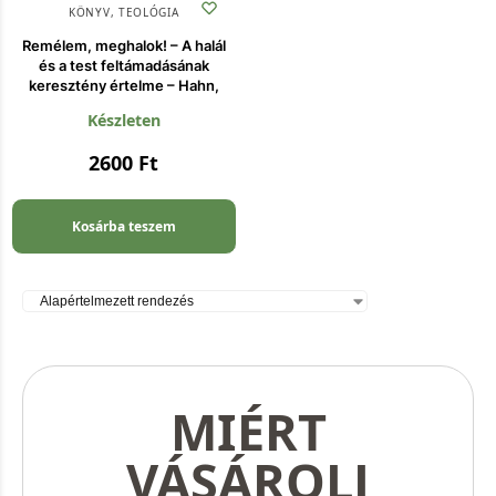
KÖNYV
,
TEOLÓGIA
Remélem, meghalok! – A halál
és a test feltámadásának
keresztény értelme – Hahn,
Készleten
2600
Ft
Kosárba teszem
MIÉRT
VÁSÁROLJ