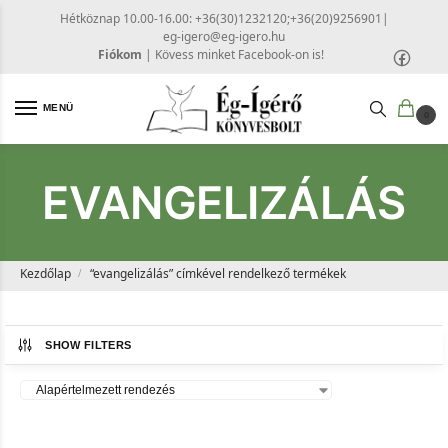
Hétköznap 10.00-16.00: +36(30)1232120;+36(20)9256901
|
eg-igero@eg-igero.hu
Fiókom
|
Kövess minket Facebook-on is!
MENÜ
0
EVANGELIZÁLÁS
Kezdőlap
“evangelizálás” címkével rendelkező termékek
/
SHOW FILTERS