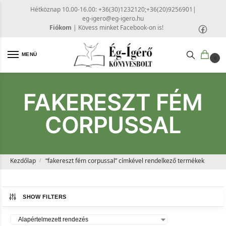
Hétköznap 10.00-16.00: +36(30)1232120;+36(20)9256901
|
eg-igero@eg-igero.hu
Fiókom
|
Kövess minket Facebook-on is!
MENÜ
0
FAKERESZT FÉM
CORPUSSAL
Kezdőlap
“fakereszt fém corpussal” címkével rendelkező termékek
/
SHOW FILTERS