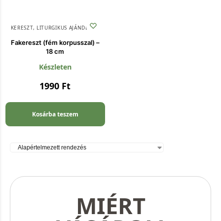
KERESZT
,
LITURGIKUS AJÁNDÉKOK
Fakereszt (fém korpusszal) –
18 cm
Készleten
1990
Ft
Kosárba teszem
MIÉRT