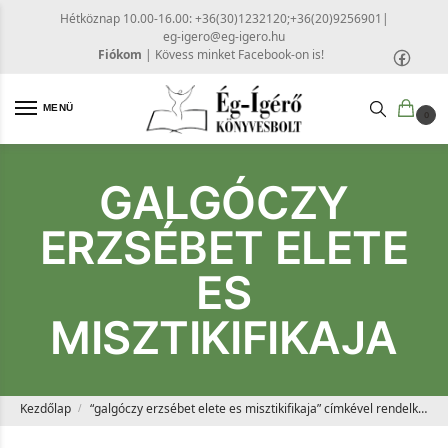
Hétköznap 10.00-16.00: +36(30)1232120;+36(20)9256901
|
eg-igero@eg-igero.hu
Fiókom
|
Kövess minket Facebook-on is!
MENÜ
0
GALGÓCZY
ERZSÉBET ELETE
ES
MISZTIKIFIKAJA
Kezdőlap
“galgóczy erzsébet elete es misztikifikaja” címkével rendelkező termékek
/