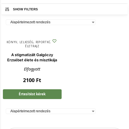
SHOW FILTERS
KÖNYV
,
LELKISÉG
,
RIPORTKÖTET,
ÉLETRAJZ
A stigmatizált Galgóczy
Erzsébet élete és misztikája
Elfogyott
2100
Ft
Értesítést kérek