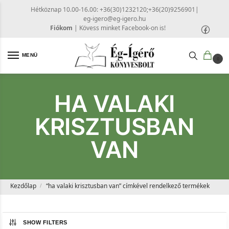
Hétköznap 10.00-16.00: +36(30)1232120;+36(20)9256901
|
eg-igero@eg-igero.hu
Fiókom
|
Kövess minket Facebook-on is!
MENÜ
0
HA VALAKI
KRISZTUSBAN
VAN
Kezdőlap
“ha valaki krisztusban van” címkével rendelkező termékek
/
SHOW FILTERS