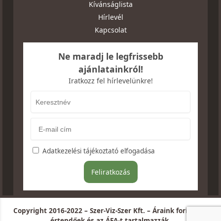
Kívánságlista
Hírlevél
Kapcsolat
Ne maradj le legfrissebb
ajánlatainkról!
Iratkozz fel hírlevelünkre!
Adatkezelési tájékoztató elfogadása
Copyright 2016-2022 – Szer-Viz-Szer Kft. – Áraink forintban
értendőek és az ÁFA-t tartalmazzák.