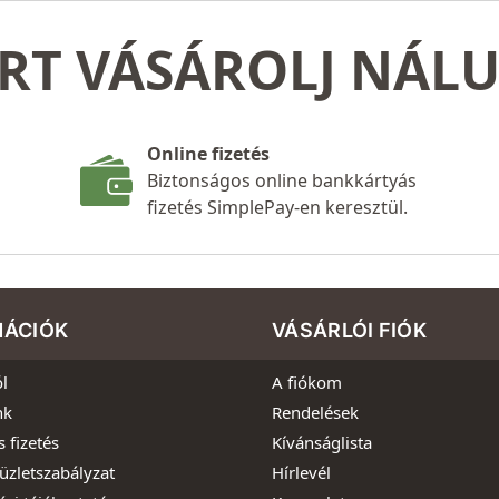
RT VÁSÁROLJ NÁL
Online fizetés
Biztonságos online bankkártyás
fizetés SimplePay-en keresztül.
MÁCIÓK
VÁSÁRLÓI FIÓK
l
A fiókom
nk
Rendelések
s fizetés
Kívánságlista
üzletszabályzat
Hírlevél