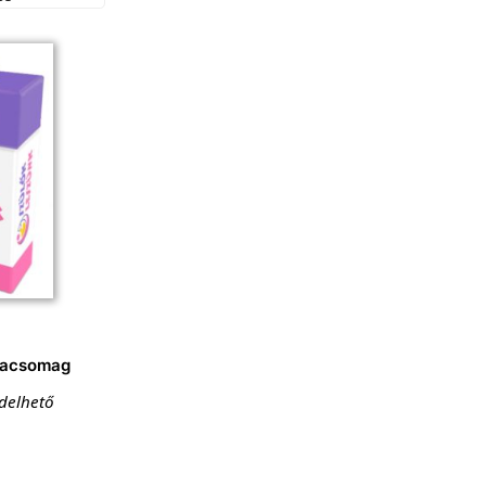
tyacsomag
ndelhető