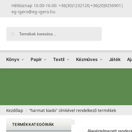
Hétköznap 10.00-16.00: +36(30)1232120;+36(20)9256901
|
eg-igero@eg-igero.hu
Keresés
Könyv
Papír
Textil
Kézműves
Játék
Aj
Kezdőlap
“harmat kiado” címkével rendelkező termékek
/
TERMÉKKATEGÓRIÁK