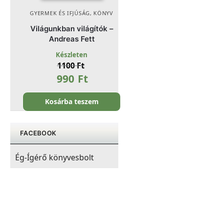
GYERMEK ÉS IFJÚSÁG
,
KÖNYV
Világunkban világítók –
Andreas Fett
Készleten
1100
Ft
990
Ft
Kosárba teszem
FACEBOOK
Ég-Ígérő könyvesbolt