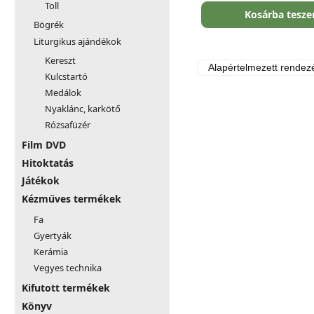
Toll
Kosárba tesz
Bögrék
Liturgikus ajándékok
Kereszt
Kulcstartó
Medálok
Nyaklánc, karkötő
Rózsafüzér
Film DVD
Hitoktatás
Játékok
Kézműves termékek
Fa
Gyertyák
Kerámia
Vegyes technika
Kifutott termékek
Könyv