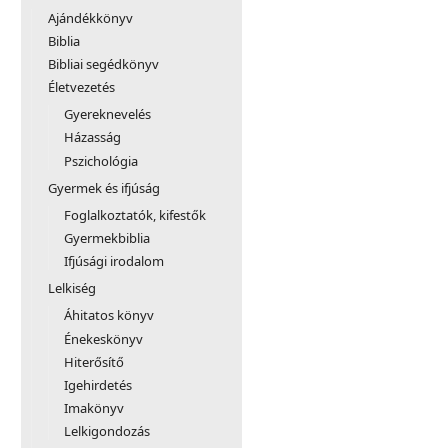
Ajándékkönyv
Biblia
Bibliai segédkönyv
Életvezetés
Gyereknevelés
Házasság
Pszichológia
Gyermek és ifjúság
Foglalkoztatók, kifestők
Gyermekbiblia
Ifjúsági irodalom
Lelkiség
Áhitatos könyv
Énekeskönyv
Hiterősítő
Igehirdetés
Imakönyv
Lelkigondozás