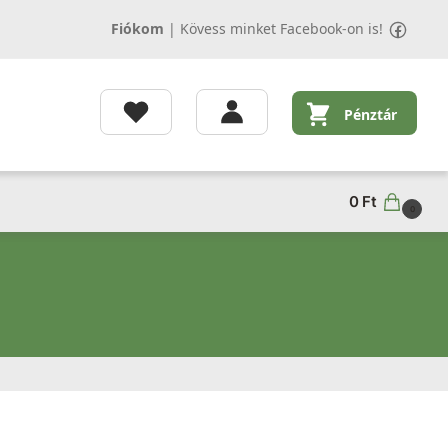
Fiókom
|
Kövess minket Facebook-on is!
Pénztár
0
Ft
0