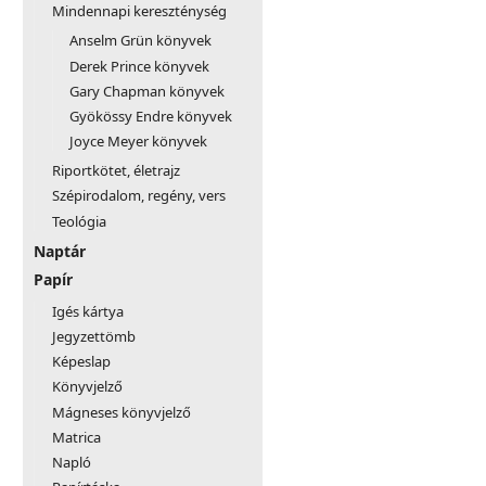
Mindennapi kereszténység
Anselm Grün könyvek
Derek Prince könyvek
Gary Chapman könyvek
Gyökössy Endre könyvek
Joyce Meyer könyvek
Riportkötet, életrajz
Szépirodalom, regény, vers
Teológia
Naptár
Papír
Igés kártya
Jegyzettömb
Képeslap
Könyvjelző
Mágneses könyvjelző
Matrica
Napló