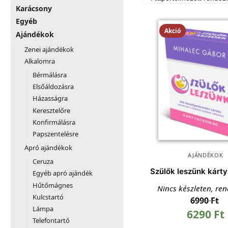
Karácsony
Egyéb
Akció
Ajándékok
Zenei ajándékok
Alkalomra
Bérmálásra
Elsőáldozásra
Házasságra
Keresztelőre
Konfirmálásra
Papszentelésre
Apró ajándékok
AJÁNDÉKOK
Ceruza
Szülők leszünk kár
Egyéb apró ajándék
Hűtőmágnes
Nincs készleten, re
Kulcstartó
6990
Ft
Lámpa
6290
Ft
Telefontartó