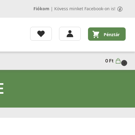
Fiókom
|
Kövess minket Facebook-on is!
Pénztár
0
Ft
0
E