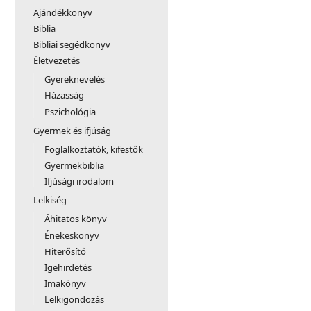
Ajándékkönyv
Biblia
Bibliai segédkönyv
Életvezetés
Gyereknevelés
Házasság
Pszichológia
Gyermek és ifjúság
Foglalkoztatók, kifestők
Gyermekbiblia
Ifjúsági irodalom
Lelkiség
Áhitatos könyv
Énekeskönyv
Hiterősítő
Igehirdetés
Imakönyv
Lelkigondozás