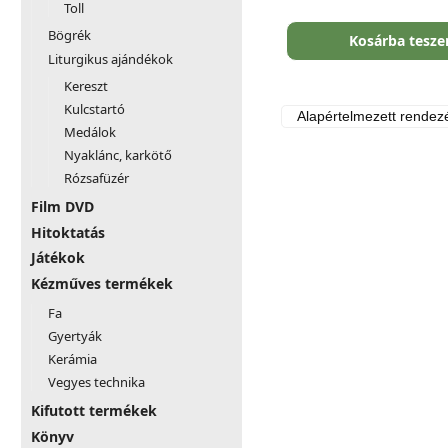
Toll
Bögrék
Kosárba tesz
Liturgikus ajándékok
Kereszt
Kulcstartó
Medálok
Nyaklánc, karkötő
Rózsafüzér
Film DVD
Hitoktatás
Játékok
Kézműves termékek
Fa
Gyertyák
Kerámia
Vegyes technika
Kifutott termékek
Könyv