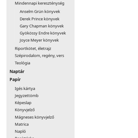
Mindennapi kereszténység
Anselm Grün könyvek
Derek Prince könyvek
Gary Chapman könyvek
Gyökössy Endre könyvek
Joyce Meyer könyvek
Riportkötet, életrajz
Szépirodalom, regény, vers
Teológia
Naptár
Papír
Igés kártya
Jegyzettömb
Képeslap
Könyvjelző
Mágneses könyvjelző
Matrica
Napló