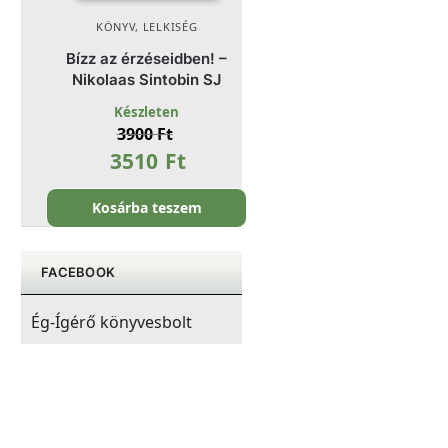
KÖNYV
,
LELKISÉG
Bízz az érzéseidben! –
Nikolaas Sintobin SJ
Készleten
3900
Ft
3510
Ft
Kosárba teszem
FACEBOOK
Ég-Ígérő könyvesbolt