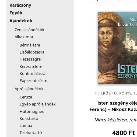
Karácsony
Egyéb
Ajándékok
Zenei ajándékok
Alkalomra
Bérmálásra
Elsőáldozásra
Házasságra
Keresztelőre
Konfirmálásra
Papszentelésre
Apró ajándékok
HITERŐSÍTŐ
,
KÖNYV
,
T
Ceruza
Isten szegénykéje
Egyéb apró ajándék
Ferenc) – Nikosz Kaz
Hűtőmágnes
Kulcstartó
Nincs készleten, re
Lámpa
4800
Ft
Telefontartó