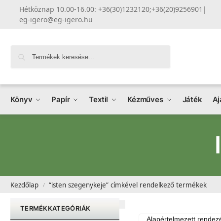
Hétköznap 10.00-16.00: +36(30)1232120;+36(20)9256901
|
eg-igero@eg-igero.hu
Keresés
Könyv
Papír
Textil
Kézműves
Játék
Aj
Kezdőlap
“isten szegenykeje” címkével rendelkező termékek
/
TERMÉKKATEGÓRIÁK