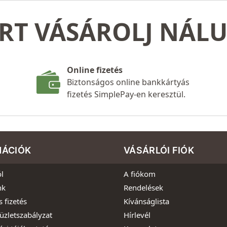
RT VÁSÁROLJ NÁL
Online fizetés
Biztonságos online bankkártyás
fizetés SimplePay-en keresztül.
MÁCIÓK
VÁSÁRLÓI FIÓK
l
A fiókom
nk
Rendelések
s fizetés
Kívánságlista
üzletszabályzat
Hírlevél