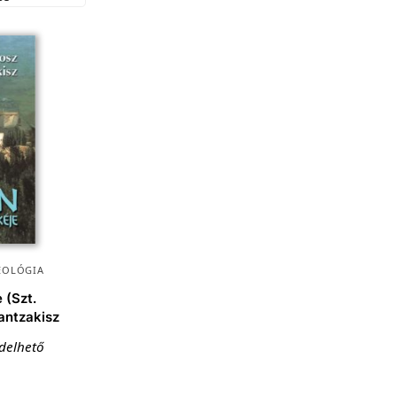
EOLÓGIA
 (Szt.
antzakisz
ndelhető