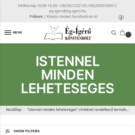
Hétköznap 10.00-16.00: +36(30)1232120;+36(20)9256901
|
eg-igero@eg-igero.hu
Fiókom
|
Kövess minket Facebook-on is!
MENÜ
0
ISTENNEL
MINDEN
LEHETESEGES
Kezdőlap
“istennel minden leheteseges” címkével rendelkező termékek
/
SHOW FILTERS