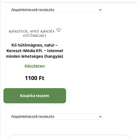
AJÁNDÉKOK
,
APRÓ AJÁNDÉKOK
,
HŰTŐMÁGNES
Kő hűtőmágnes, natúr –
Kereszt-Média Kft. – Istennel
minden lehetséges (hangyás)
Készleten
1100
Ft
Kosárba teszem