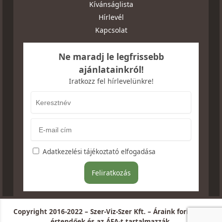
Kívánságlista
Hírlevél
Kapcsolat
Ne maradj le legfrissebb
ajánlatainkról!
Iratkozz fel hírlevelünkre!
Adatkezelési tájékoztató elfogadása
Copyright 2016-2022 – Szer-Viz-Szer Kft. – Áraink forintban
értendőek és az ÁFA-t tartalmazzák.