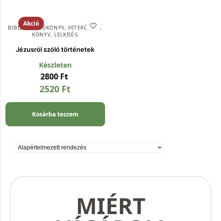
Akció
BIBLIAI SEGÉDKÖNYV
,
HITERŐSÍTŐ
,
KÖNYV
,
LELKISÉG
Jézusról szóló történetek
Készleten
2800
Ft
2520
Ft
Kosárba teszem
MIÉRT