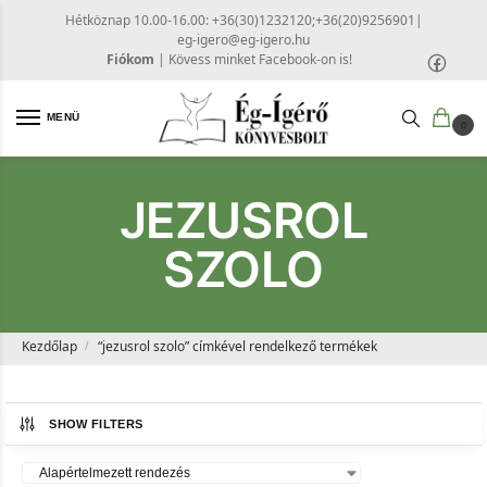
Hétköznap 10.00-16.00: +36(30)1232120;+36(20)9256901
|
eg-igero@eg-igero.hu
Fiókom
|
Kövess minket Facebook-on is!
MENÜ
0
JEZUSROL
SZOLO
Kezdőlap
“jezusrol szolo” címkével rendelkező termékek
/
SHOW FILTERS