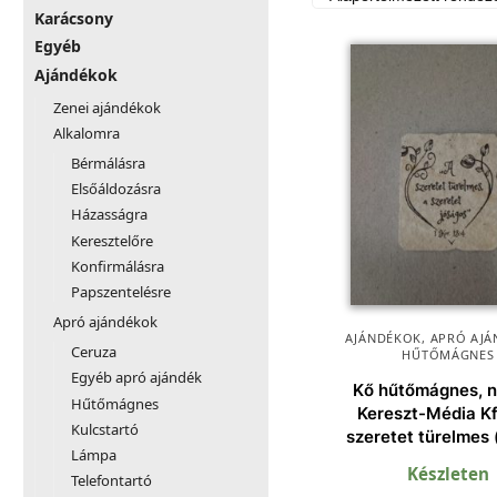
Karácsony
Egyéb
Ajándékok
Zenei ajándékok
Alkalomra
Bérmálásra
Elsőáldozásra
Házasságra
Keresztelőre
Konfirmálásra
Papszentelésre
Apró ajándékok
AJÁNDÉKOK
,
APRÓ AJÁ
Ceruza
HŰTŐMÁGNES
Egyéb apró ajándék
Kő hűtőmágnes, n
Hűtőmágnes
Kereszt-Média Kf
Kulcstartó
szeretet türelmes 
Lámpa
Készleten
Telefontartó