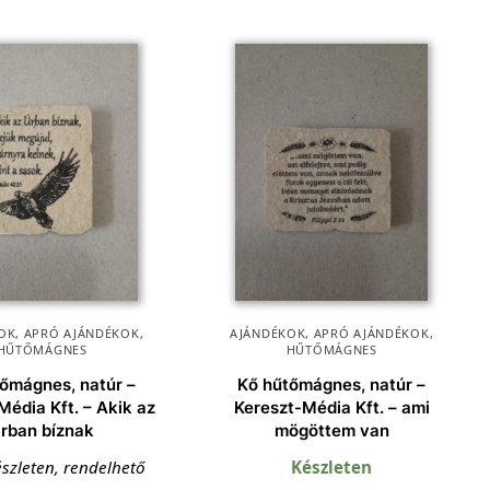
OK
,
APRÓ AJÁNDÉKOK
,
AJÁNDÉKOK
,
APRÓ AJÁNDÉKOK
,
HŰTŐMÁGNES
HŰTŐMÁGNES
őmágnes, natúr –
Kő hűtőmágnes, natúr –
Média Kft. – Akik az
Kereszt-Média Kft. – ami
rban bíznak
mögöttem van
szleten, rendelhető
Készleten