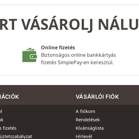
RT VÁSÁROLJ NÁL
Online fizetés
Biztonságos online bankkártyás
fizetés SimplePay-en keresztül.
MÁCIÓK
VÁSÁRLÓI FIÓK
l
A fiókom
nk
Rendelések
s fizetés
Kívánságlista
üzletszabályzat
Hírlevél