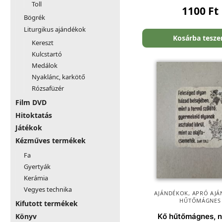
Toll
1100
Ft
Bögrék
Liturgikus ajándékok
Kosárba tesz
Kereszt
Kulcstartó
Medálok
Nyaklánc, karkötő
Rózsafüzér
Film DVD
Hitoktatás
Játékok
Kézműves termékek
Fa
Gyertyák
Kerámia
Vegyes technika
AJÁNDÉKOK
,
APRÓ AJÁ
HŰTŐMÁGNES
Kifutott termékek
Könyv
Kő hűtőmágnes, n