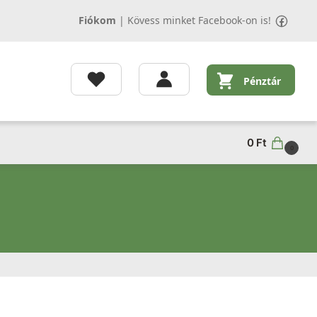
Fiókom
|
Kövess minket Facebook-on is!
Pénztár
0
Ft
0