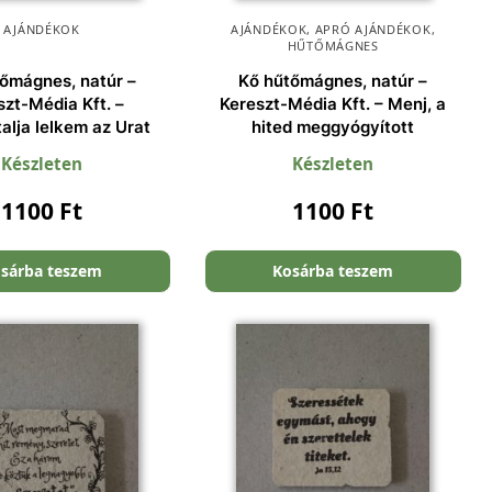
AJÁNDÉKOK
AJÁNDÉKOK
,
APRÓ AJÁNDÉKOK
,
HŰTŐMÁGNES
őmágnes, natúr –
Kő hűtőmágnes, natúr –
szt-Média Kft. –
Kereszt-Média Kft. – Menj, a
alja lelkem az Urat
hited meggyógyított
Készleten
Készleten
1100
Ft
1100
Ft
sárba teszem
Kosárba teszem