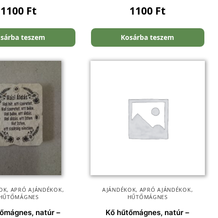
1100
Ft
1100
Ft
sárba teszem
Kosárba teszem
OK
,
APRÓ AJÁNDÉKOK
,
AJÁNDÉKOK
,
APRÓ AJÁNDÉKOK
,
HŰTŐMÁGNES
HŰTŐMÁGNES
őmágnes, natúr –
Kő hűtőmágnes, natúr –