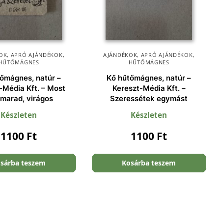
OK
,
APRÓ AJÁNDÉKOK
,
AJÁNDÉKOK
,
APRÓ AJÁNDÉKOK
,
HŰTŐMÁGNES
HŰTŐMÁGNES
őmágnes, natúr –
Kő hűtőmágnes, natúr –
-Média Kft. – Most
Kereszt-Média Kft. –
marad, virágos
Szeressétek egymást
Készleten
Készleten
1100
Ft
1100
Ft
sárba teszem
Kosárba teszem