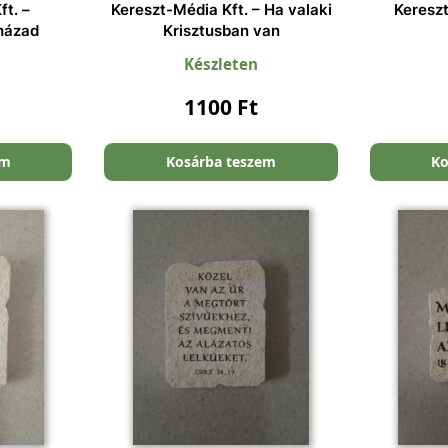
ft. –
Kereszt-Média Kft. – Ha valaki
Kereszt
házad
Krisztusban van
Készleten
1100
Ft
em
Kosárba teszem
Ko