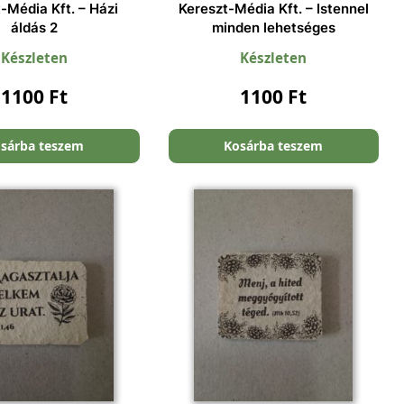
-Média Kft. – Házi
Kereszt-Média Kft. – Istennel
áldás 2
minden lehetséges
Készleten
Készleten
1100
Ft
1100
Ft
sárba teszem
Kosárba teszem