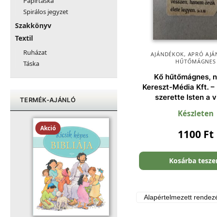
Papírtáska
Spirálos jegyzet
Szakkönyv
Textil
Ruházat
AJÁNDÉKOK
,
APRÓ AJÁ
HŰTŐMÁGNES
Táska
Kő hűtőmágnes, n
Kereszt-Média Kft. –
szerette Isten a v
TERMÉK-AJÁNLÓ
Készleten
Akció
1100
Ft
Kosárba tesz