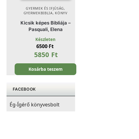
GYERMEK ÉS IFJÚSÁG
,
GYERMEKBIBLIA
,
KÖNYV
Kicsik képes Bibliája –
Pasquali, Elena
Készleten
6500
Ft
5850
Ft
Kosárba teszem
FACEBOOK
Ég-Ígérő könyvesbolt