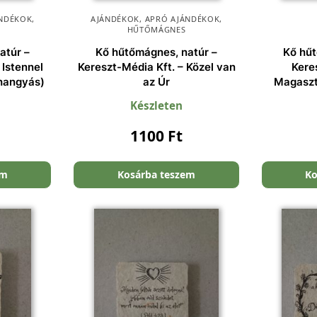
NDÉKOK
,
AJÁNDÉKOK
,
APRÓ AJÁNDÉKOK
,
HŰTŐMÁGNES
atúr –
Kő hűtőmágnes, natúr –
Kő hűt
 Istennel
Kereszt-Média Kft. – Közel van
Kere
hangyás)
az Úr
Magaszt
Készleten
1100
Ft
em
Kosárba teszem
Ko