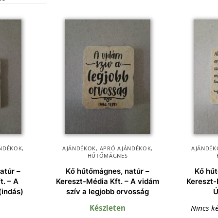
NDÉKOK
,
AJÁNDÉKOK
,
APRÓ AJÁNDÉKOK
,
AJÁNDÉK
HŰTŐMÁGNES
atúr –
Kő hűtőmágnes, natúr –
Kő hűt
t. – A
Kereszt-Média Kft. – A vidám
Kereszt-
(indás)
szív a legjobb orvosság
Ú
Készleten
Nincs ké