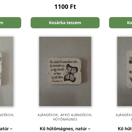
1100
Ft
em
Kosárba teszem
Ko
NDÉKOK
,
AJÁNDÉKOK
,
APRÓ AJÁNDÉKOK
,
AJÁNDÉK
HŰTŐMÁGNES
atúr –
Kő hűtőmágnes, natúr –
Kő hűt