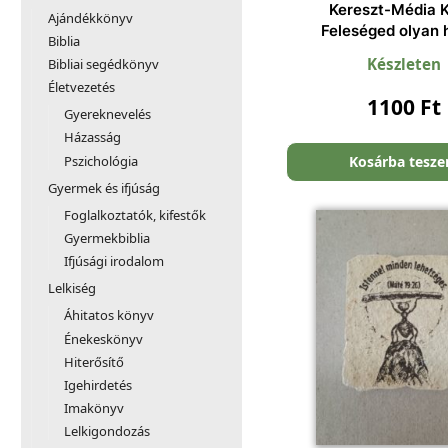
Kereszt-Média K
Ajándékkönyv
Feleséged olyan 
Biblia
Készleten
Bibliai segédkönyv
Életvezetés
1100
Ft
Gyereknevelés
Házasság
Pszichológia
Kosárba tesz
Gyermek és ifjúság
Foglalkoztatók, kifestők
Gyermekbiblia
Ifjúsági irodalom
Lelkiség
Áhitatos könyv
Énekeskönyv
Hiterősítő
Igehirdetés
Imakönyv
Lelkigondozás