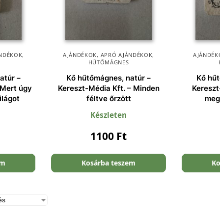
NDÉKOK
,
AJÁNDÉKOK
,
APRÓ AJÁNDÉKOK
,
AJÁNDÉK
HŰTŐMÁGNES
atúr –
Kő hűtőmágnes, natúr –
Kő hűt
 Mert úgy
Kereszt-Média Kft. – Minden
Kereszt
ilágot
féltve őrzött
meg
Készleten
1100
Ft
em
Kosárba teszem
Ko