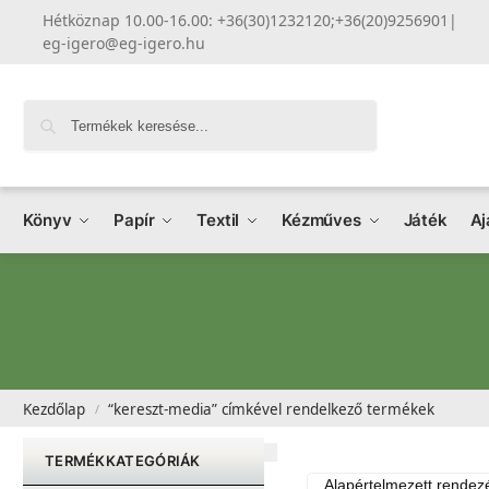
Hétköznap 10.00-16.00: +36(30)1232120;+36(20)9256901
|
eg-igero@eg-igero.hu
Keresés
Könyv
Papír
Textil
Kézműves
Játék
Aj
Kezdőlap
“kereszt-media” címkével rendelkező termékek
/
TERMÉKKATEGÓRIÁK