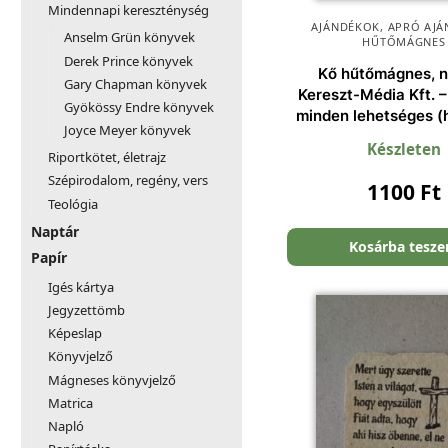
Mindennapi kereszténység
AJÁNDÉKOK
,
APRÓ AJÁ
Anselm Grün könyvek
HŰTŐMÁGNES
Derek Prince könyvek
Kő hűtőmágnes, n
Gary Chapman könyvek
Kereszt-Média Kft. –
Gyökössy Endre könyvek
minden lehetséges (
Joyce Meyer könyvek
Készleten
Riportkötet, életrajz
Szépirodalom, regény, vers
1100
Ft
Teológia
Naptár
Kosárba tesz
Papír
Igés kártya
Jegyzettömb
Képeslap
Könyvjelző
Mágneses könyvjelző
Matrica
Napló