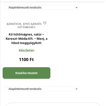
AJÁNDÉKOK
,
APRÓ AJÁNDÉKOK
,
HŰTŐMÁGNES
Kő hűtőmágnes, natúr –
Kereszt-Média Kft. – Menj, a
hited meggyógyított
Készleten
1100
Ft
Kosárba teszem