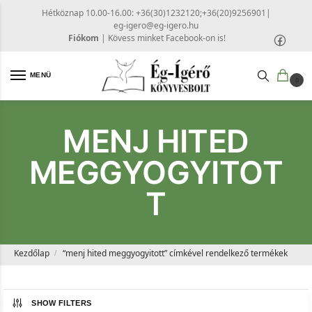
Hétköznap 10.00-16.00: +36(30)1232120;+36(20)9256901
|
eg-igero@eg-igero.hu
Fiókom
|
Kövess minket Facebook-on is!
MENÜ
0
MENJ HITED
MEGGYOGYITOT
T
Kezdőlap
“menj hited meggyogyitott” címkével rendelkező termékek
/
SHOW FILTERS