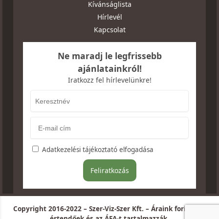
Kívánságlista
Hírlevél
Kapcsolat
Ne maradj le legfrissebb
ajánlatainkról!
Iratkozz fel hírlevelünkre!
Adatkezelési tájékoztató elfogadása
Copyright 2016-2022 – Szer-Viz-Szer Kft. – Áraink forintban
értendőek és az ÁFA-t tartalmazzák.