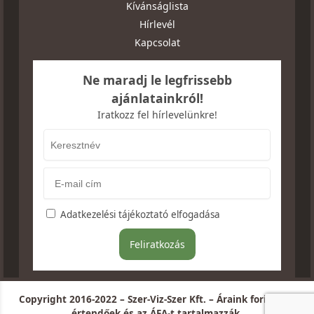
Kívánságlista
Hírlevél
Kapcsolat
Ne maradj le legfrissebb
ajánlatainkról!
Iratkozz fel hírlevelünkre!
Adatkezelési tájékoztató elfogadása
Copyright 2016-2022 – Szer-Viz-Szer Kft. – Áraink forintban
értendőek és az ÁFA-t tartalmazzák.