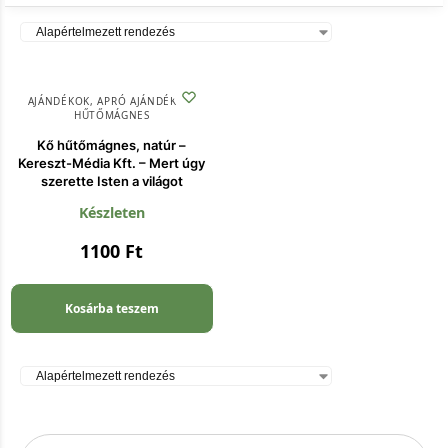
AJÁNDÉKOK
,
APRÓ AJÁNDÉKOK
,
HŰTŐMÁGNES
Kő hűtőmágnes, natúr –
Kereszt-Média Kft. – Mert úgy
szerette Isten a világot
Készleten
1100
Ft
Kosárba teszem