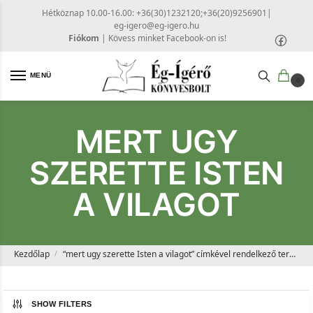
Hétköznap 10.00-16.00: +36(30)1232120;+36(20)9256901
|
eg-igero@eg-igero.hu
Fiókom
|
Kövess minket Facebook-on is!
MENÜ
0
MERT UGY
SZERETTE ISTEN
A VILAGOT
Kezdőlap
“mert ugy szerette Isten a vilagot” címkével rendelkező termékek
/
SHOW FILTERS