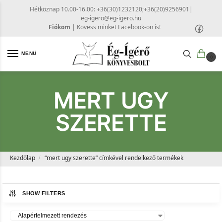
Hétköznap 10.00-16.00: +36(30)1232120;+36(20)9256901
|
eg-igero@eg-igero.hu
Fiókom
|
Kövess minket Facebook-on is!
MENÜ
0
MERT UGY
SZERETTE
Kezdőlap
“mert ugy szerette” címkével rendelkező termékek
/
SHOW FILTERS