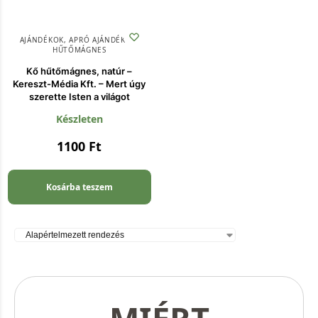
AJÁNDÉKOK
,
APRÓ AJÁNDÉKOK
,
HŰTŐMÁGNES
Kő hűtőmágnes, natúr –
Kereszt-Média Kft. – Mert úgy
szerette Isten a világot
Készleten
1100
Ft
Kosárba teszem