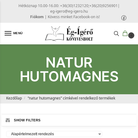
Hétköznap 10.00-16.00: +36(30)1232120;+36(20)9256901
|
eg-igero@eg-igero.hu
Fiókom
|
Kövess minket Facebook-on is!
MENÜ
0
NATUR
HUTOMAGNES
Kezdőlap
“natur hutomagnes” címkével rendelkező termékek
/
SHOW FILTERS