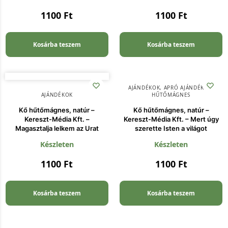
1100
Ft
1100
Ft
Kosárba teszem
Kosárba teszem
AJÁNDÉKOK
,
APRÓ AJÁNDÉKOK
,
AJÁNDÉKOK
HŰTŐMÁGNES
Kő hűtőmágnes, natúr –
Kő hűtőmágnes, natúr –
Kereszt-Média Kft. –
Kereszt-Média Kft. – Mert úgy
Magasztalja lelkem az Urat
szerette Isten a világot
Készleten
Készleten
1100
Ft
1100
Ft
Kosárba teszem
Kosárba teszem