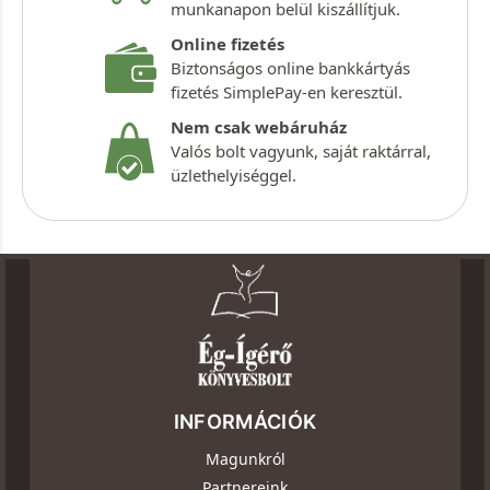
munkanapon belül kiszállítjuk.
Online fizetés
Biztonságos online bankkártyás
fizetés SimplePay-en keresztül.
Nem csak webáruház
Valós bolt vagyunk, saját raktárral,
üzlethelyiséggel.
INFORMÁCIÓK
Magunkról
Partnereink