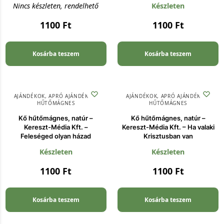
Nincs készleten, rendelhető
Készleten
1100
Ft
1100
Ft
Kosárba teszem
Kosárba teszem
AJÁNDÉKOK
,
APRÓ AJÁNDÉKOK
,
AJÁNDÉKOK
,
APRÓ AJÁNDÉKOK
,
HŰTŐMÁGNES
HŰTŐMÁGNES
Kő hűtőmágnes, natúr –
Kő hűtőmágnes, natúr –
Kereszt-Média Kft. –
Kereszt-Média Kft. – Ha valaki
Feleséged olyan házad
Krisztusban van
Készleten
Készleten
1100
Ft
1100
Ft
Kosárba teszem
Kosárba teszem