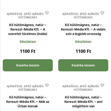
AJÁNDÉKOK
,
APRÓ AJÁNDÉKOK
,
AJÁNDÉKOK
,
APRÓ AJÁNDÉKOK
,
HŰTŐMÁGNES
HŰTŐMÁGNES
Kő hűtőmágnes, natúr –
Kő hűtőmágnes, natúr –
Kereszt-Média Kft. – A
Kereszt-Média Kft. – A vidám
szeretet türelmes (indás)
szív a legjobb orvosság
Készleten
Készleten
1100
Ft
1100
Ft
Kosárba teszem
Kosárba teszem
AJÁNDÉKOK
,
APRÓ AJÁNDÉKOK
,
AJÁNDÉKOK
,
APRÓ AJÁNDÉKOK
,
HŰTŐMÁGNES
HŰTŐMÁGNES
Kő hűtőmágnes, natúr –
Kő hűtőmágnes, natúr –
Kereszt-Média Kft. – Akik az
Kereszt-Média Kft. – ami
Úrban bíznak
mögöttem van