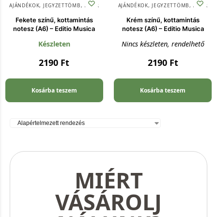
AJÁNDÉKOK
,
JEGYZETTÖMB
,
PAPÍR
AJÁNDÉKOK
,
JEGYZETTÖMB
,
PAPÍR
Fekete színű, kottamintás
Krém színű, kottamintás
notesz (A6) – Editio Musica
notesz (A6) – Editio Musica
Készleten
Nincs készleten, rendelhető
2190
Ft
2190
Ft
Kosárba teszem
Kosárba teszem
MIÉRT
VÁSÁROLJ