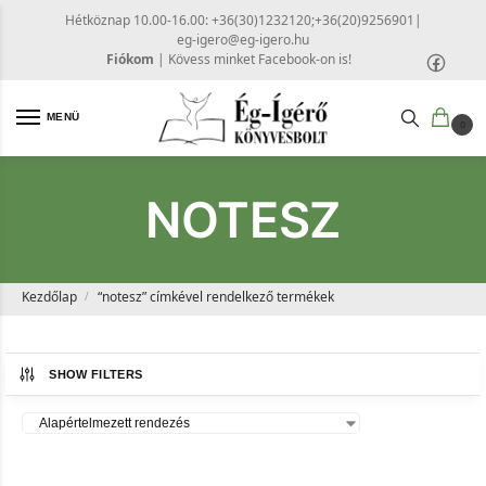
Hétköznap 10.00-16.00: +36(30)1232120;+36(20)9256901
|
eg-igero@eg-igero.hu
Fiókom
|
Kövess minket Facebook-on is!
MENÜ
0
NOTESZ
Kezdőlap
“notesz” címkével rendelkező termékek
/
SHOW FILTERS