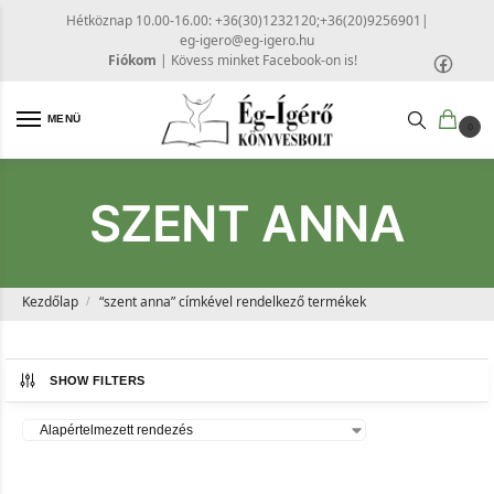
Hétköznap 10.00-16.00: +36(30)1232120;+36(20)9256901
|
eg-igero@eg-igero.hu
Fiókom
|
Kövess minket Facebook-on is!
MENÜ
0
SZENT ANNA
Kezdőlap
“szent anna” címkével rendelkező termékek
/
SHOW FILTERS