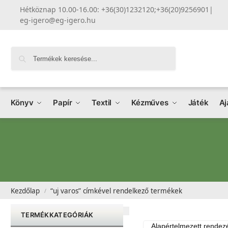
Hétköznap 10.00-16.00: +36(30)1232120;+36(20)9256901
|
eg-igero@eg-igero.hu
Keresés
Könyv
Papír
Textil
Kézműves
Játék
Aj
Kezdőlap
“uj varos” címkével rendelkező termékek
/
TERMÉKKATEGÓRIÁK