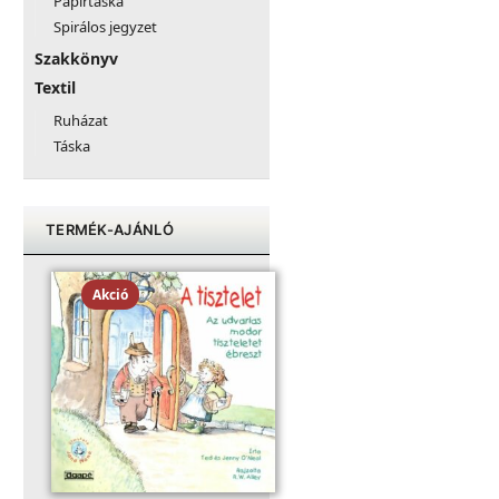
Papírtáska
Spirálos jegyzet
Szakkönyv
Textil
Ruházat
Táska
TERMÉK-AJÁNLÓ
Akció