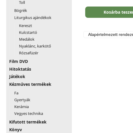
Toll
Bögrék
Kosárba tesz
Liturgikus ajándékok
Kereszt
Kulcstartó
Medálok
Nyaklánc, karkötő
Rózsafüzér
Film DVD
Hitoktatás
Játékok
Kézműves termékek
Fa
Gyertyák
Kerámia
Vegyes technika
Kifutott termékek
Könyv