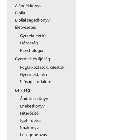
Ajándékkönyv
Biblia
Bibliai segédkönyv
Életvezetés
Gyereknevelés
Házasság
Pszichológia
Gyermek és ifjúság
Foglalkoztatók, kifestők
Gyermekbiblia
Ifjúsági irodalom
Lelkiség
Áhitatos könyv
Énekeskönyv
Hiterősítő
Igehirdetés
Imakönyv
Lelkigondozás