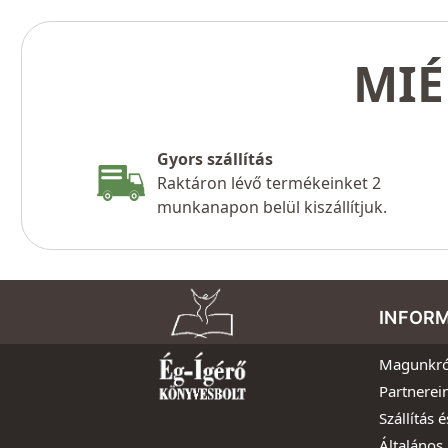
MIÉ
Gyors szállítás
Raktáron lévő termékeinket 2
munkanapon belül kiszállítjuk.
INFOR
Magunkró
Partnerei
Szállítás é
Általános 