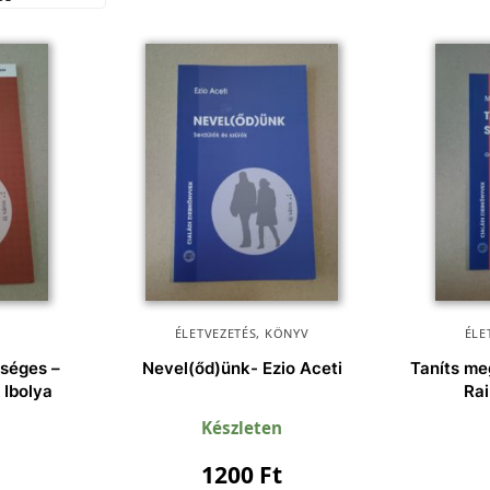
ÉLETVEZETÉS
,
KÖNYV
ÉLE
séges –
Nevel(őd)ünk- Ezio Aceti
Taníts me
 Ibolya
Ra
Készleten
1200
Ft