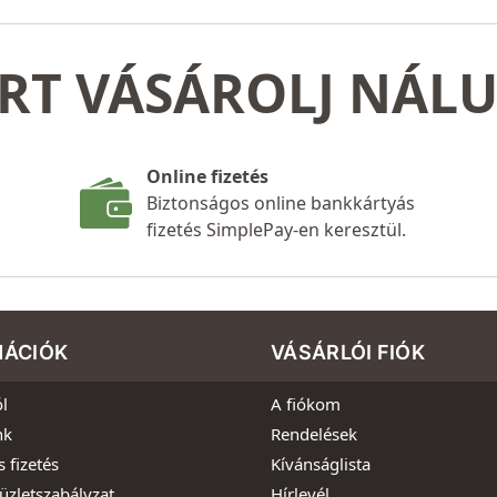
RT VÁSÁROLJ NÁL
Online fizetés
Biztonságos online bankkártyás
fizetés SimplePay-en keresztül.
MÁCIÓK
VÁSÁRLÓI FIÓK
l
A fiókom
nk
Rendelések
s fizetés
Kívánságlista
üzletszabályzat
Hírlevél