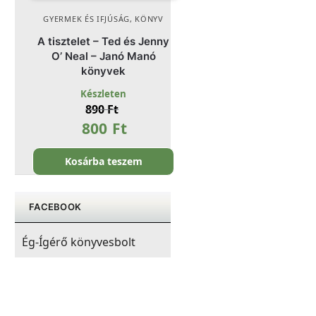
GYERMEK ÉS IFJÚSÁG
,
KÖNYV
A tisztelet – Ted és Jenny
O’ Neal – Janó Manó
könyvek
Készleten
890
Ft
800
Ft
Kosárba teszem
FACEBOOK
Ég-Ígérő könyvesbolt