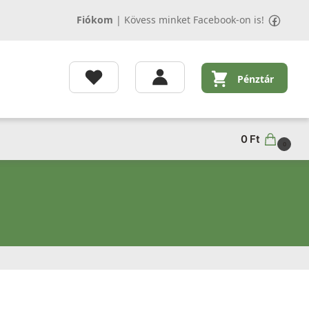
Fiókom
|
Kövess minket Facebook-on is!
Pénztár
0
Ft
0