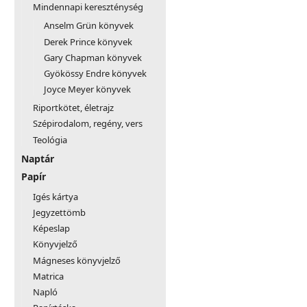
Mindennapi kereszténység
Anselm Grün könyvek
Derek Prince könyvek
Gary Chapman könyvek
Gyökössy Endre könyvek
Joyce Meyer könyvek
Riportkötet, életrajz
Szépirodalom, regény, vers
Teológia
Naptár
Papír
Igés kártya
Jegyzettömb
Képeslap
Könyvjelző
Mágneses könyvjelző
Matrica
Napló