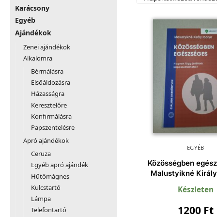
Karácsony
Egyéb
Ajándékok
Zenei ajándékok
Alkalomra
Bérmálásra
Elsőáldozásra
Házasságra
Keresztelőre
Konfirmálásra
Papszentelésre
Apró ajándékok
EGYÉB
Ceruza
Közösségben egész
Egyéb apró ajándék
Malustyikné Király
Hűtőmágnes
Kulcstartó
Készleten
Lámpa
1200
Ft
Telefontartó