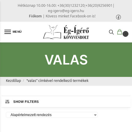
Hétköznap 10.00-16.00: +36(30)1232120;+36(20)9256901
|
eg-igero@eg-igero.hu
Fiókom
|
Kövess minket Facebook-on is!
MENÜ
0
VALAS
Kezdőlap
“valas” címkével rendelkező termékek
/
SHOW FILTERS