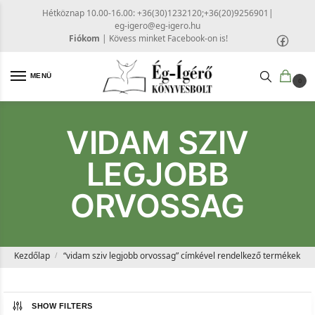
Hétköznap 10.00-16.00: +36(30)1232120;+36(20)9256901
|
eg-igero@eg-igero.hu
Fiókom
|
Kövess minket Facebook-on is!
MENÜ
0
VIDAM SZIV
LEGJOBB
ORVOSSAG
Kezdőlap
“vidam sziv legjobb orvossag” címkével rendelkező termékek
/
SHOW FILTERS