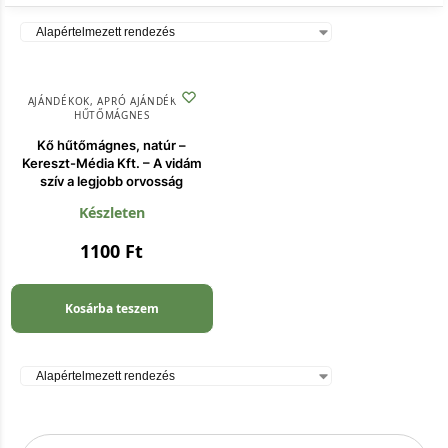
AJÁNDÉKOK
,
APRÓ AJÁNDÉKOK
,
HŰTŐMÁGNES
Kő hűtőmágnes, natúr –
Kereszt-Média Kft. – A vidám
szív a legjobb orvosság
Készleten
1100
Ft
Kosárba teszem