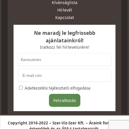
Kívánságlista
Hírlevél
Kapcsolat
Ne maradj le legfrissebb
ajánlatainkról!
Iratkozz fel hírlevelünkre!
Adatkezelési tájékoztató elfogadása
Copyright 2016-2022 – Szer-Viz-Szer Kft. – Áraink forintban
értendőek és az ÁFA-t tartalmazzák.