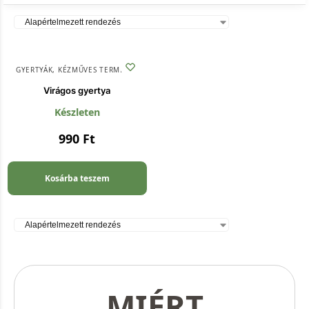
GYERTYÁK
,
KÉZMŰVES TERMÉKEK
Virágos gyertya
Készleten
990
Ft
Kosárba teszem
MIÉRT