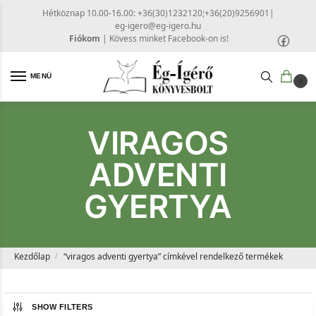
Hétköznap 10.00-16.00: +36(30)1232120;+36(20)9256901
|
eg-igero@eg-igero.hu
Fiókom
|
Kövess minket Facebook-on is!
MENÜ
0
VIRAGOS
ADVENTI
GYERTYA
Kezdőlap
“viragos adventi gyertya” címkével rendelkező termékek
/
SHOW FILTERS