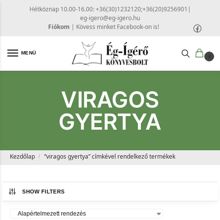
Hétköznap 10.00-16.00: +36(30)1232120;+36(20)9256901
|
eg-igero@eg-igero.hu
Fiókom
|
Kövess minket Facebook-on is!
MENÜ
0
VIRAGOS
GYERTYA
Kezdőlap
“viragos gyertya” címkével rendelkező termékek
/
SHOW FILTERS