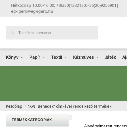
Hétköznap 10.00-16.00: +36(30)1232120;+36(20)9256901
|
eg-igero@eg-igero.hu
Keresés
Könyv
Papír
Textil
Kézműves
Játék
Aj
Kezdőlap
“XVI. Benedek” címkével rendelkező termékek
/
TERMÉKKATEGÓRIÁK