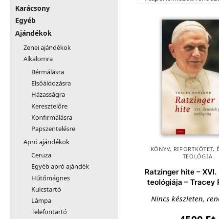
Karácsony
Egyéb
Ajándékok
Zenei ajándékok
Alkalomra
Bérmálásra
Elsőáldozásra
Házasságra
Keresztelőre
Konfirmálásra
Papszentelésre
Apró ajándékok
KÖNYV
,
RIPORTKÖTET, 
Ceruza
TEOLÓGIA
Egyéb apró ajándék
Ratzinger hite – XVI
Hűtőmágnes
teológiája – Tracey
Kulcstartó
Nincs készleten, re
Lámpa
Telefontartó