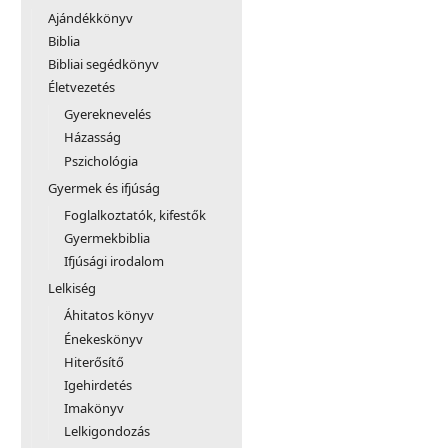
Ajándékkönyv
Biblia
Bibliai segédkönyv
Életvezetés
Gyereknevelés
Házasság
Pszichológia
Gyermek és ifjúság
Foglalkoztatók, kifestők
Gyermekbiblia
Ifjúsági irodalom
Lelkiség
Áhitatos könyv
Énekeskönyv
Hiterősítő
Igehirdetés
Imakönyv
Lelkigondozás