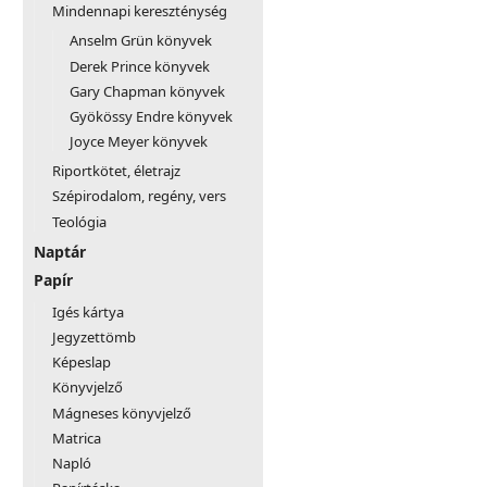
Mindennapi kereszténység
Anselm Grün könyvek
Derek Prince könyvek
Gary Chapman könyvek
Gyökössy Endre könyvek
Joyce Meyer könyvek
Riportkötet, életrajz
Szépirodalom, regény, vers
Teológia
Naptár
Papír
Igés kártya
Jegyzettömb
Képeslap
Könyvjelző
Mágneses könyvjelző
Matrica
Napló