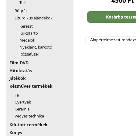
4500
Ft
Toll
Bögrék
Kosárba tesz
Liturgikus ajándékok
Kereszt
Kulcstartó
Medálok
Nyaklánc, karkötő
Rózsafüzér
Film DVD
Hitoktatás
Játékok
Kézműves termékek
Fa
Gyertyák
Kerámia
Vegyes technika
Kifutott termékek
Könyv