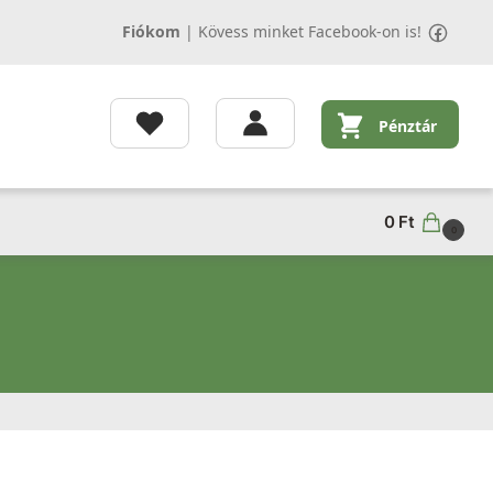
Fiókom
|
Kövess minket Facebook-on is!
Pénztár
0
Ft
0