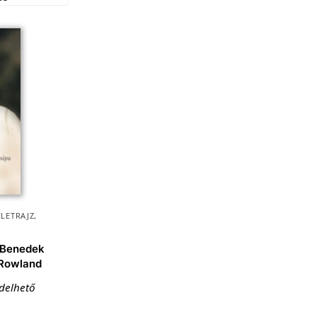
ÉLETRAJZ
,
. Benedek
 Rowland
ndelhető