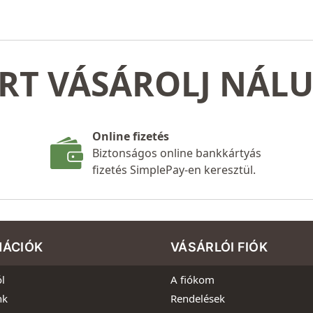
RT VÁSÁROLJ NÁL
Online fizetés
Biztonságos online bankkártyás
fizetés SimplePay-en keresztül.
MÁCIÓK
VÁSÁRLÓI FIÓK
l
A fiókom
nk
Rendelések