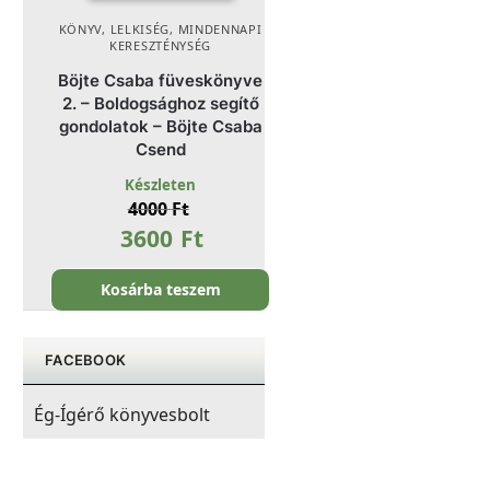
KÖNYV
,
LELKISÉG
,
MINDENNAPI
KERESZTÉNYSÉG
Böjte Csaba füveskönyve
2. – Boldogsághoz segítő
gondolatok – Böjte Csaba
Csend
Készleten
4000
Ft
3600
Ft
Kosárba teszem
FACEBOOK
Ég-Ígérő könyvesbolt