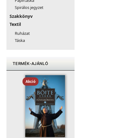
Papírtáska
Spirálos jegyzet
Szakkönyv
Textil
Ruházat
Táska
TERMÉK-AJÁNLÓ
Akció