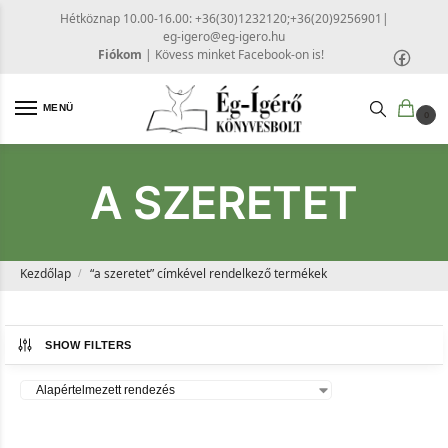
Hétköznap 10.00-16.00: +36(30)1232120;+36(20)9256901
|
eg-igero@eg-igero.hu
Fiókom
|
Kövess minket Facebook-on is!
MENÜ
0
A SZERETET
Kezdőlap
“a szeretet” címkével rendelkező termékek
/
SHOW FILTERS