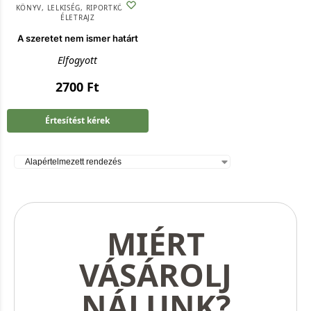
KÖNYV
,
LELKISÉG
,
RIPORTKÖTET,
ÉLETRAJZ
A szeretet nem ismer határt
Elfogyott
2700
Ft
Értesítést kérek
MIÉRT
VÁSÁROLJ
NÁLUNK?