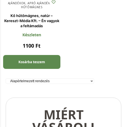
AJÁNDÉKOK
,
APRÓ AJÁNDÉKOK
,
HŰTŐMÁGNES
Kő hűtőmágnes, natúr –
Kereszt-Média Kft. – Én vagyok
a feltámadás
Készleten
1100
Ft
Kosárba teszem
MIÉRT