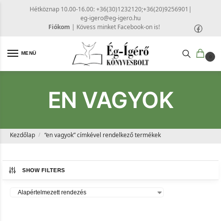
Hétköznap 10.00-16.00: +36(30)1232120;+36(20)9256901
|
eg-igero@eg-igero.hu
Fiókom
|
Kövess minket Facebook-on is!
MENÜ
0
EN VAGYOK
Kezdőlap
“en vagyok” címkével rendelkező termékek
/
SHOW FILTERS