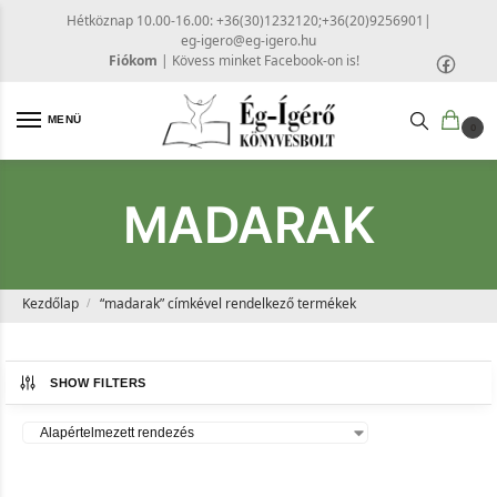
Hétköznap 10.00-16.00: +36(30)1232120;+36(20)9256901
|
eg-igero@eg-igero.hu
Fiókom
|
Kövess minket Facebook-on is!
MENÜ
0
MADARAK
Kezdőlap
“madarak” címkével rendelkező termékek
/
SHOW FILTERS