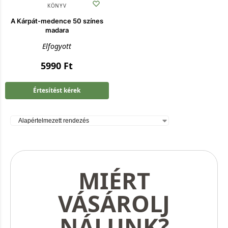
KÖNYV
A Kárpát-medence 50 színes
madara
Elfogyott
5990
Ft
Értesítést kérek
MIÉRT
VÁSÁROLJ
NÁLUNK?