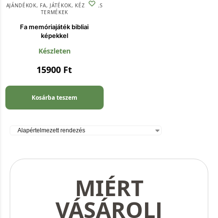
AJÁNDÉKOK
,
FA
,
JÁTÉKOK
,
KÉZMŰVES
TERMÉKEK
Fa memóriajáték bibliai
képekkel
Készleten
15900
Ft
Kosárba teszem
MIÉRT
VÁSÁROLJ