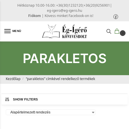
Hétköznap 10.00-16.00: +36(30)1232120;+36(20)9256901
|
eg-igero@eg-igero.hu
Fiókom
|
Kövess minket Facebook-on is!
MENÜ
0
PARAKLETOS
Kezdőlap
“parakletos” címkével rendelkező termékek
/
SHOW FILTERS