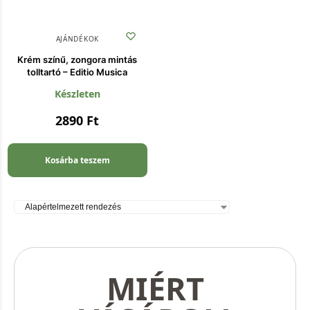
AJÁNDÉKOK
Krém színű, zongora mintás
tolltartó – Editio Musica
Készleten
2890
Ft
Kosárba teszem
MIÉRT