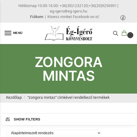
Hétköznap 10.00-16.00: +36(30)1232120;+36(20)9256901
|
eg-igero@eg-igero.hu
Fiókom
|
Kövess minket Facebook-on is!
MENÜ
0
ZONGORA
MINTAS
Kezdőlap
“zongora mintas” címkével rendelkező termékek
/
SHOW FILTERS