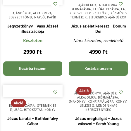
AJÁNDÉKOK
,
ALKALOMRA
,
BÉRMÁLÁSRA
,
ELSŐÁLDOZÁSRA
,
FA
,
AJÁNDÉKOK
,
ALKALOMRA
,
KERESZT
,
KERESZTELŐRE
,
KÉZMŰVES
JEGYZETTÖMB
,
NAPLÓ
,
PAPÍR
TERMÉKEK
,
LITURGIKUS AJÁNDÉKOK
Jegyzetkönyv – Vass József
Jézus az élet kereszt – Donum
illusztrációja
Dei
Készleten
Nincs készleten, rendelhető
2990
Ft
4990
Ft
Kosárba teszem
Kosárba teszem
Akció
ÁHITATOS KÖNYV
,
AJÁNDÉKOK
,
ALKALOMRA
,
BÉRMÁLÁSRA
,
IMAKÖNYV
,
KONFIRMÁLÁSRA
,
KÖNYV
,
Akció
ELSŐÁLDOZÁSRA
,
GYERMEK ÉS
LELKISÉG
,
MINDENNAPI
IFJÚSÁG
,
HITOKTATÁS
,
KÖNYV
KERESZTÉNYSÉG
Jézus barátai – Bethlenfalvy
Jézus meghallgat – Jézus
Gábor
válaszol – Sarah Young