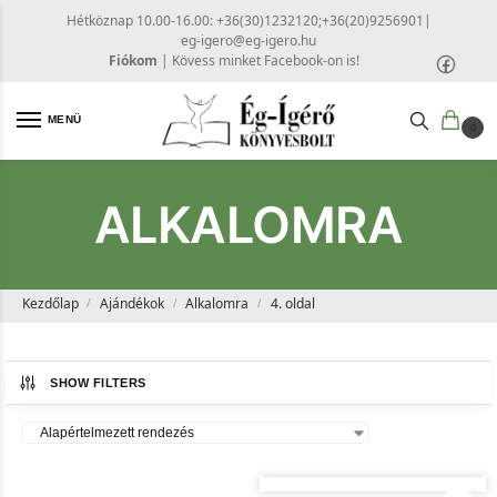
Hétköznap 10.00-16.00: +36(30)1232120;+36(20)9256901
|
eg-igero@eg-igero.hu
Fiókom
|
Kövess minket Facebook-on is!
MENÜ
0
ALKALOMRA
Kezdőlap
Ajándékok
Alkalomra
4. oldal
/
/
/
SHOW FILTERS