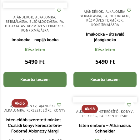
AJÁNDÉKOK
,
ALKALOMRA
,
BÉRMÁLÁSRA
,
FA
,
HITOKTATÁS
,
AJÁNDÉKOK
,
ALKALOMRA
,
KÉZMŰVES TERMÉKEK
,
BÉRMÁLÁSRA
,
ELSŐÁLDOZÁSRA
,
FA
,
KONFIRMÁLÁSRA
HITOKTATÁS
,
KÉZMŰVES TERMÉKEK
,
KONFIRMÁLÁSRA
Imakocka – útravaló
Imakocka – napijó kocka
jóságkocka
Készleten
Készleten
5490
Ft
5490
Ft
Kosárba teszem
Kosárba teszem
Akció
AJÁNDÉKKÖNYV
,
AJÁNDÉKOK
,
Akció
ALKALOMRA
,
KERESZTELŐRE
,
KÖNYV
ALKALOMRA
,
HITERŐSÍTŐ
,
KÖNYV
,
LELKISÉG
,
PAPSZENTELÉSRE
Isten előbb szeretett minket –
Családi könyv keresztelőre-
Isten embere – Athanasius
Fodorné Ablonczy Margi
Schneider