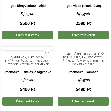
Igés könyvdoboz – zöld
Igés vizes palack, üveg
Elfogyott
Elfogyott
5590
Ft
2590
Ft
Értesítést kérek
Értesítést kérek
AJÁNDÉKOK
,
ALKALOMRA
,
AJÁNDÉKOK
,
ALKALOMRA
,
BÉRMÁLÁSRA
,
FA
,
HITOKTATÁS
,
ELSŐÁLDOZÁSRA
,
FA
,
HITOKTATÁS
,
JÁTÉKOK
,
KÉZMŰVES TERMÉKEK
,
JÁTÉKOK
,
KÉZMŰVES TERMÉKEK
KONFIRMÁLÁSRA
Imakocka – iskolás jóságkocka
Imakocka – kamasz
Elfogyott
Elfogyott
5490
Ft
5490
Ft
Értesítést kérek
Értesítést kérek