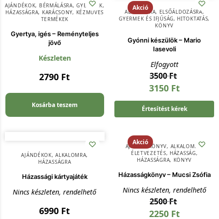
AJÁNDÉKOK
,
BÉRMÁLÁSRA
,
GYERTYÁK
,
Akció
ALKALOMRA
,
ELSŐÁLDOZÁSRA
,
HÁZASSÁGRA
,
KARÁCSONY
,
KÉZMŰVES
GYERMEK ÉS IFJÚSÁG
,
HITOKTATÁS
,
TERMÉKEK
KÖNYV
Gyertya, igés – Reményteljes
Gyónni készülök – Mario
jövő
Iasevoli
Készleten
Elfogyott
3500
Ft
2790
Ft
3150
Ft
Kosárba teszem
Értesítést kérek
Akció
AJÁNDÉKKÖNYV
,
ALKALOMRA
,
ÉLETVEZETÉS
,
HÁZASSÁG
,
AJÁNDÉKOK
,
ALKALOMRA
,
HÁZASSÁGRA
,
KÖNYV
HÁZASSÁGRA
Házasságkönyv – Mucsi Zsófia
Házassági kártyajáték
Nincs készleten, rendelhető
Nincs készleten, rendelhető
2500
Ft
6990
Ft
2250
Ft