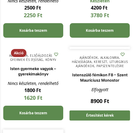
Nincs készleten, rendelhető
Készleten
2500
Ft
4200
Ft
2250
Ft
3780
Ft
Kosárba teszem
Kosárba teszem
Akció
ALKALOMRA
,
ELSŐÁLDOZÁSRA
,
AJÁNDÉKOK
,
ALKALOMRA
,
GYERMEK ÉS IFJÚSÁG
,
KÖNYV
HÁZASSÁGRA
,
KERESZT
,
LITURGIKUS
AJÁNDÉKOK
,
PAPSZENTELÉSRE
Isten gyermeke vagyok –
gyerekimakönyv
Istenszülő fémikon F8 – Szent
Mauríciusz Monostor
Nincs készleten, rendelhető
Elfogyott
1800
Ft
1620
Ft
8900
Ft
Kosárba teszem
Értesítést kérek