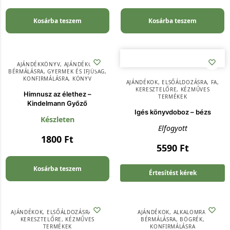
Kosárba teszem
Kosárba teszem
AJÁNDÉKKÖNYV
,
AJÁNDÉKOK
,
BÉRMÁLÁSRA
,
GYERMEK ÉS IFJÚSÁG
,
KONFIRMÁLÁSRA
,
KÖNYV
AJÁNDÉKOK
,
ELSŐÁLDOZÁSRA
,
FA
,
KERESZTELŐRE
,
KÉZMŰVES
Himnusz az élethez –
TERMÉKEK
Kindelmann Győző
Igés könyvdoboz – bézs
Készleten
Elfogyott
1800
Ft
5590
Ft
Kosárba teszem
Értesítést kérek
AJÁNDÉKOK
,
ELSŐÁLDOZÁSRA
,
FA
,
AJÁNDÉKOK
,
ALKALOMRA
,
KERESZTELŐRE
,
KÉZMŰVES
BÉRMÁLÁSRA
,
BÖGRÉK
,
TERMÉKEK
KONFIRMÁLÁSRA