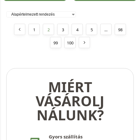
1
2
3
4
5
…
98
99
100
MIÉRT
VÁSÁROLJ
NÁLUNK?
Gyors szállítás