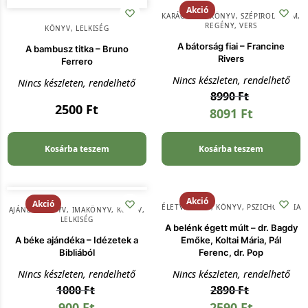
Akció
KARÁCSONY
,
KÖNYV
,
SZÉPIRODALOM,
REGÉNY, VERS
KÖNYV
,
LELKISÉG
A bátorság fiai – Francine
A bambusz titka – Bruno
Rivers
Ferrero
Nincs készleten, rendelhető
Nincs készleten, rendelhető
8990
Ft
2500
Ft
8091
Ft
Kosárba teszem
Kosárba teszem
Akció
Akció
ÉLETVEZETÉS
,
KÖNYV
,
PSZICHOLÓGIA
AJÁNDÉKKÖNYV
,
IMAKÖNYV
,
KÖNYV
,
LELKISÉG
A belénk égett múlt – dr. Bagdy
A béke ajándéka – Idézetek a
Emőke, Koltai Mária, Pál
Bibliából
Ferenc, dr. Pop
Nincs készleten, rendelhető
Nincs készleten, rendelhető
1000
Ft
2890
Ft
900
Ft
2590
Ft