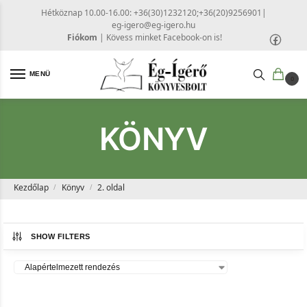
Hétköznap 10.00-16.00: +36(30)1232120;+36(20)9256901
|
eg-igero@eg-igero.hu
Fiókom
|
Kövess minket Facebook-on is!
MENÜ
0
KÖNYV
Kezdőlap
Könyv
2. oldal
/
/
SHOW FILTERS