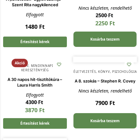
Szent Rita nagykilenced
Nincs készleten, rendelhető
Elfogyott
2500
Ft
2250
Ft
1480
Ft
Kosárba teszem
Értesítést kérek
Akció
KÖNYV
,
MINDENNAPI
KERESZTÉNYSÉG
ÉLETVEZETÉS
,
KÖNYV
,
PSZICHOLÓGIA
A 30 napos hit-tisztítókúra –
A 8. szokás – Stephen R. Covey
Laura Harris Smith
Nincs készleten, rendelhető
Elfogyott
4300
Ft
7900
Ft
3870
Ft
Kosárba teszem
Értesítést kérek