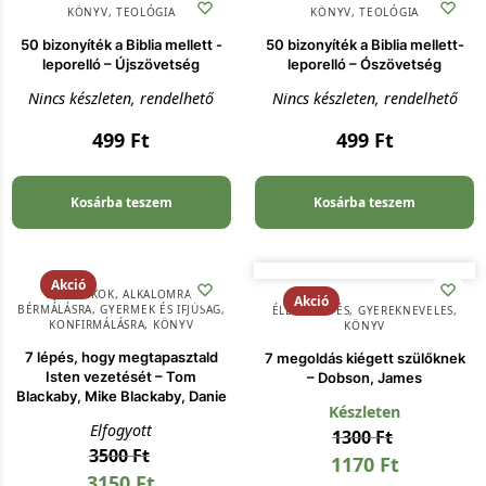
KÖNYV
,
TEOLÓGIA
KÖNYV
,
TEOLÓGIA
50 bizonyíték a Biblia mellett -
50 bizonyíték a Biblia mellett-
leporelló – Újszövetség
leporelló – Ószövetség
Nincs készleten, rendelhető
Nincs készleten, rendelhető
499
Ft
499
Ft
Kosárba teszem
Kosárba teszem
Akció
AJÁNDÉKOK
,
ALKALOMRA
,
Akció
BÉRMÁLÁSRA
,
GYERMEK ÉS IFJÚSÁG
,
ÉLETVEZETÉS
,
GYEREKNEVELÉS
,
KONFIRMÁLÁSRA
,
KÖNYV
KÖNYV
7 lépés, hogy megtapasztald
7 megoldás kiégett szülőknek
Isten vezetését – Tom
– Dobson, James
Blackaby, Mike Blackaby, Danie
Készleten
Elfogyott
1300
Ft
3500
Ft
1170
Ft
3150
Ft