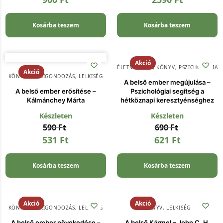
Kosárba teszem
Kosárba teszem
Akció
ÉLETVEZETÉS
,
KÖNYV
,
PSZICHOLÓGIA
Akció
KÖNYV
,
LELKIGONDOZÁS
,
LELKISÉG
A belső ember megújulása –
A belső ember erősítése –
Pszichológiai segítség a
Kálmánchey Márta
hétköznapi keresztyénséghez
Készleten
Készleten
590
Ft
690
Ft
531
Ft
621
Ft
Kosárba teszem
Kosárba teszem
Akció
Akció
KÖNYV
,
LELKIGONDOZÁS
,
LELKISÉG
KÖNYV
,
LELKISÉG
A belső ember növekedése –
A belső Kármel – John C. H.