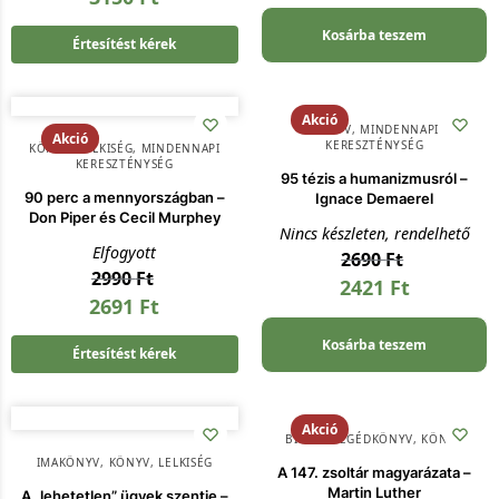
Kosárba teszem
Értesítést kérek
Akció
KÖNYV
,
MINDENNAPI
Akció
KERESZTÉNYSÉG
KÖNYV
,
LELKISÉG
,
MINDENNAPI
KERESZTÉNYSÉG
95 tézis a humanizmusról –
90 perc a mennyországban –
Ignace Demaerel
Don Piper és Cecil Murphey
Nincs készleten, rendelhető
Elfogyott
2690
Ft
2990
Ft
2421
Ft
2691
Ft
Kosárba teszem
Értesítést kérek
Akció
BIBLIAI SEGÉDKÖNYV
,
KÖNYV
IMAKÖNYV
,
KÖNYV
,
LELKISÉG
A 147. zsoltár magyarázata –
Martin Luther
A „lehetetlen” ügyek szentje –