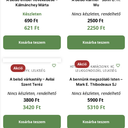
Kálmánchey Márta
Wu
Készleten
Nincs készleten, rendelhető
690
Ft
2500
Ft
621
Ft
2250
Ft
Kosárba teszem
Kosárba teszem
Akció
HITERŐSÍTŐ
,
KARÁCSONY
,
KÖNYV
,
Akció
KÖNYV
,
LELKISÉG
LELKIGONDOZÁS
,
LELKISÉG
A belső várkastély – Avilai
A bennünk megszólaló Isten –
Szent Teréz
Mark E. Thibodeaux SJ
Nincs készleten, rendelhető
Nincs készleten, rendelhető
3800
Ft
5900
Ft
3420
Ft
5310
Ft
Kosárba teszem
Kosárba teszem