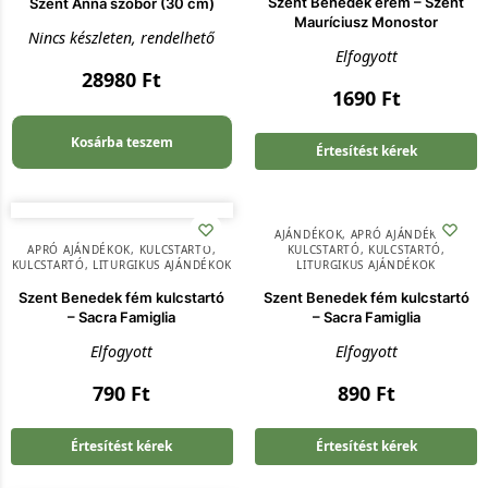
Szent Benedek érem – Szent
Szent Anna szobor (30 cm)
Mauríciusz Monostor
Nincs készleten, rendelhető
Elfogyott
28980
Ft
1690
Ft
Kosárba teszem
Értesítést kérek
AJÁNDÉKOK
,
APRÓ AJÁNDÉKOK
,
APRÓ AJÁNDÉKOK
,
KULCSTARTÓ
,
KULCSTARTÓ
,
KULCSTARTÓ
,
KULCSTARTÓ
,
LITURGIKUS AJÁNDÉKOK
LITURGIKUS AJÁNDÉKOK
Szent Benedek fém kulcstartó
Szent Benedek fém kulcstartó
– Sacra Famiglia
– Sacra Famiglia
Elfogyott
Elfogyott
790
Ft
890
Ft
Értesítést kérek
Értesítést kérek