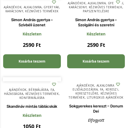
AJÁNDÉKOK
,
ALKALOMRA
,
GYERTYÁK
,
AJÁNDÉKOK
,
ALKALOMRA
,
GYERTYÁK
,
KARÁCSONY
,
KÉZMŰVES TERMÉKEK
,
KARÁCSONY
,
KÉZMŰVES TERMÉKEK
PAPSZENTELÉSRE
Simon András gyertya –
Simon András gyertya –
Szívbéli üzenet
Szolgálni és szeretni
Készleten
Készleten
2590
Ft
2590
Ft
Kosárba teszem
Kosárba teszem
AJÁNDÉKOK
,
ALKALOMRA
,
ELSŐÁLDOZÁSRA
,
FA
,
KERESZT
,
AJÁNDÉKOK
,
BÉRMÁLÁSRA
,
FA
,
KERESZTELŐRE
,
KÉZMŰVES
HÁZASSÁGRA
,
KÉZMŰVES TERMÉKEK
,
TERMÉKEK
,
LITURGIKUS AJÁNDÉKOK
KONFIRMÁLÁSRA
Sokgyerekes kereszt – Donum
Skandináv mintás táblácskák
Dei
Készleten
Elfogyott
1050
Ft