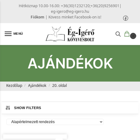
Hétköznap 10.00-16.00: +36(30)1232120;+36(20)9256901
|
eg-igero@eg-igero.hu
Fiókom
|
Kövess minket Facebook-on is!
MENÜ
0
AJÁNDÉKOK
Kezdőlap
Ajándékok
20. oldal
/
/
SHOW FILTERS