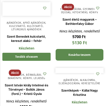
Akció
ELSŐÁLDOZÁSRA
,
GYERMEK ÉS
IFJÚSÁG
,
HITOKTATÁS
,
KÖNYV
Szent életű magyarok –
AJÁNDÉKOK
,
APRÓ AJÁNDÉKOK
,
Bethlenfalvy Gábor
KULCSTARTÓ
,
KULCSTARTÓ
,
LITURGIKUS AJÁNDÉKOK
Nincs készleten, rendelhető
5700
Ft
Szent Benedek kulcstartó,
kereszt alakú – fehér
5130
Ft
Készleten
Kosárba teszem
Tovább olvasom
Akció
AJÁNDÉKOK
,
BÉRMÁLÁSRA
,
IMAKÖNYV
,
KÖNYV
,
LELKISÉG
AJÁNDÉKOK
,
ALKALOMRA
,
ELSŐÁLDOZÁSRA
,
KERESZTELŐRE
Szent István király Intelmei és
Törvényei – Bollók János
Szentképek – Kállai Nagy
(ford.) – Kristó Gyula
Krisztina
Nincs készleten, rendelhető
Készleten