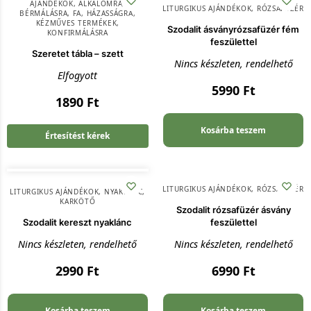
AJÁNDÉKOK
,
ALKALOMRA
,
LITURGIKUS AJÁNDÉKOK
,
RÓZSAFÜZÉR
BÉRMÁLÁSRA
,
FA
,
HÁZASSÁGRA
,
KÉZMŰVES TERMÉKEK
,
Szodalit ásványrózsafüzér fém
KONFIRMÁLÁSRA
feszülettel
Szeretet tábla – szett
Nincs készleten, rendelhető
Elfogyott
5990
Ft
1890
Ft
Kosárba teszem
Értesítést kérek
LITURGIKUS AJÁNDÉKOK
,
RÓZSAFÜZÉR
LITURGIKUS AJÁNDÉKOK
,
NYAKLÁNC,
KARKÖTŐ
Szodalit rózsafüzér ásvány
Szodalit kereszt nyaklánc
feszülettel
Nincs készleten, rendelhető
Nincs készleten, rendelhető
2990
Ft
6990
Ft
Kosárba teszem
Kosárba teszem