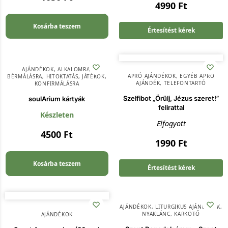
4990
Ft
Kosárba teszem
Értesítést kérek
AJÁNDÉKOK
,
ALKALOMRA
,
APRÓ AJÁNDÉKOK
,
EGYÉB APRÓ
BÉRMÁLÁSRA
,
HITOKTATÁS
,
JÁTÉKOK
,
AJÁNDÉK
,
TELEFONTARTÓ
KONFIRMÁLÁSRA
Szelfibot „Örülj, Jézus szeret!”
soulArium kártyák
felirattal
Készleten
Elfogyott
4500
Ft
1990
Ft
Kosárba teszem
Értesítést kérek
AJÁNDÉKOK
,
LITURGIKUS AJÁNDÉKOK
,
NYAKLÁNC, KARKÖTŐ
AJÁNDÉKOK