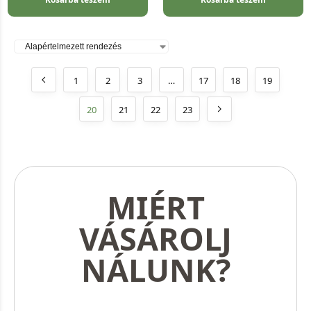
1
2
3
…
17
18
19
20
21
22
23
MIÉRT
VÁSÁROLJ
NÁLUNK?