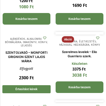
1200
Ft
1690
Ft
1080
Ft
Kosárba teszem
Kosárba teszem
AJÁNDÉKOK
,
ALKALOMRA
,
Akció
ALKALOMRA
,
ÉLETVEZETÉS
,
BÉRMÁLÁSRA
,
IMAKÖNYV
,
KÖNYV
,
HÁZASSÁG
,
HÁZASSÁGRA
,
KÖNYV
LELKISÉG
Szerelmes levelek – Elio
SZENTOLVASÓ – MONFORTI
Guerriero szerk.
GRIGNION SZENT LAJOS
MÁRIA
Készleten
Elfogyott
3375
Ft
3038
Ft
2300
Ft
Kosárba teszem
Értesítést kérek