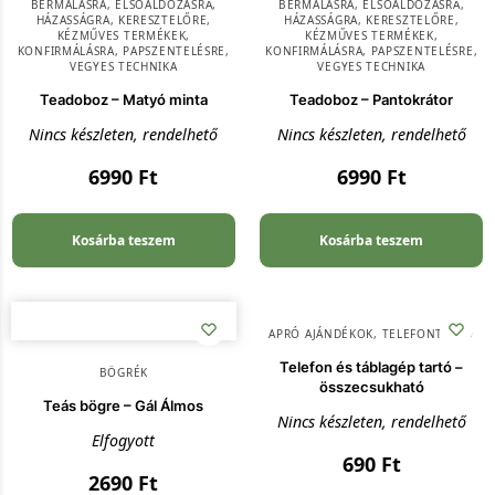
BÉRMÁLÁSRA
,
ELSŐÁLDOZÁSRA
,
BÉRMÁLÁSRA
,
ELSŐÁLDOZÁSRA
,
HÁZASSÁGRA
,
KERESZTELŐRE
,
HÁZASSÁGRA
,
KERESZTELŐRE
,
KÉZMŰVES TERMÉKEK
,
KÉZMŰVES TERMÉKEK
,
KONFIRMÁLÁSRA
,
PAPSZENTELÉSRE
,
KONFIRMÁLÁSRA
,
PAPSZENTELÉSRE
,
VEGYES TECHNIKA
VEGYES TECHNIKA
Teadoboz – Matyó minta
Teadoboz – Pantokrátor
Nincs készleten, rendelhető
Nincs készleten, rendelhető
6990
Ft
6990
Ft
Kosárba teszem
Kosárba teszem
APRÓ AJÁNDÉKOK
,
TELEFONTARTÓ
Telefon és táblagép tartó –
BÖGRÉK
összecsukható
Teás bögre – Gál Álmos
Nincs készleten, rendelhető
Elfogyott
690
Ft
2690
Ft