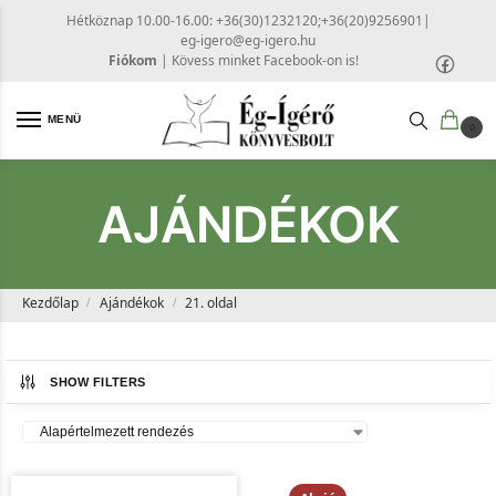
Hétköznap 10.00-16.00: +36(30)1232120;+36(20)9256901
|
eg-igero@eg-igero.hu
Fiókom
|
Kövess minket Facebook-on is!
MENÜ
0
AJÁNDÉKOK
Kezdőlap
Ajándékok
21. oldal
/
/
SHOW FILTERS