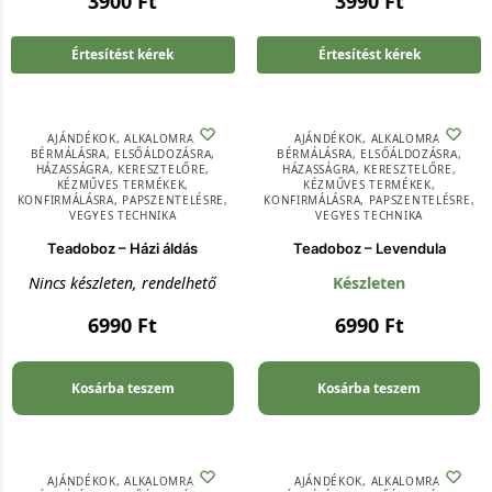
3900
Ft
3990
Ft
Értesítést kérek
Értesítést kérek
AJÁNDÉKOK
,
ALKALOMRA
,
AJÁNDÉKOK
,
ALKALOMRA
,
BÉRMÁLÁSRA
,
ELSŐÁLDOZÁSRA
,
BÉRMÁLÁSRA
,
ELSŐÁLDOZÁSRA
,
HÁZASSÁGRA
,
KERESZTELŐRE
,
HÁZASSÁGRA
,
KERESZTELŐRE
,
KÉZMŰVES TERMÉKEK
,
KÉZMŰVES TERMÉKEK
,
KONFIRMÁLÁSRA
,
PAPSZENTELÉSRE
,
KONFIRMÁLÁSRA
,
PAPSZENTELÉSRE
,
VEGYES TECHNIKA
VEGYES TECHNIKA
Teadoboz – Házi áldás
Teadoboz – Levendula
Nincs készleten, rendelhető
Készleten
6990
Ft
6990
Ft
Kosárba teszem
Kosárba teszem
AJÁNDÉKOK
,
ALKALOMRA
,
AJÁNDÉKOK
,
ALKALOMRA
,