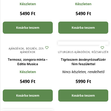
Készleten
Készleten
5490
Ft
5490
Ft
Kosárba teszem
Kosárba teszem
AJÁNDÉKOK
,
BÖGRÉK
,
ZENEI
AJÁNDÉKOK
LITURGIKUS AJÁNDÉKOK
,
RÓZSAFÜZÉR
Termosz, zongora minta –
Tigrisszem ásványrózsafüzér
Editio Musica
fém feszülettel
Készleten
Nincs készleten, rendelhető
5490
Ft
5990
Ft
Kosárba teszem
Kosárba teszem