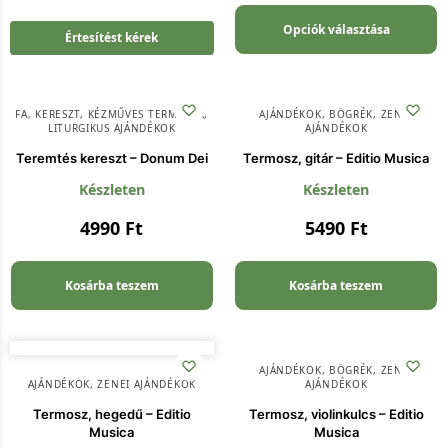
Opciók választása
Értesítést kérek
FA
,
KERESZT
,
KÉZMŰVES TERMÉKEK
,
AJÁNDÉKOK
,
BÖGRÉK
,
ZENEI
LITURGIKUS AJÁNDÉKOK
AJÁNDÉKOK
Teremtés kereszt – Donum Dei
Termosz, gitár – Editio Musica
Készleten
Készleten
4990
Ft
5490
Ft
Kosárba teszem
Kosárba teszem
AJÁNDÉKOK
,
BÖGRÉK
,
ZENEI
AJÁNDÉKOK
,
ZENEI AJÁNDÉKOK
AJÁNDÉKOK
Termosz, hegedű – Editio
Termosz, violinkulcs – Editio
Musica
Musica