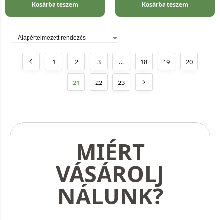
Kosárba teszem
Kosárba teszem
1
2
3
…
18
19
20
21
22
23
MIÉRT
VÁSÁROLJ
NÁLUNK?