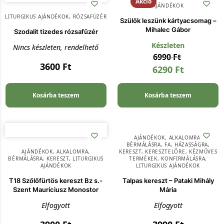
Akció
AJÁNDÉKOK
LITURGIKUS AJÁNDÉKOK
,
RÓZSAFÜZÉR
Szülők leszünk kártyacsomag –
Mihalec Gábor
Szodalit tizedes rózsafüzér
Készleten
Nincs készleten, rendelhető
6990
Ft
3600
Ft
6290
Ft
Kosárba teszem
Kosárba teszem
AJÁNDÉKOK
,
ALKALOMRA
,
BÉRMÁLÁSRA
,
FA
,
HÁZASSÁGRA
,
AJÁNDÉKOK
,
ALKALOMRA
,
KERESZT
,
KERESZTELŐRE
,
KÉZMŰVES
BÉRMÁLÁSRA
,
KERESZT
,
LITURGIKUS
TERMÉKEK
,
KONFIRMÁLÁSRA
,
AJÁNDÉKOK
LITURGIKUS AJÁNDÉKOK
T18 Szőlőfürtös kereszt Bz s.-
Talpas kereszt – Pataki Mihály
Szent Mauríciusz Monostor
Mária
Elfogyott
Elfogyott