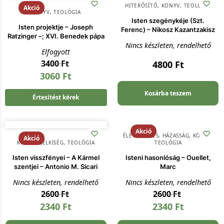
HITERŐSÍTŐ
,
KÖNYV
,
TEOLÓGIA
Akció
KÖNYV
,
TEOLÓGIA
Isten szegénykéje (Szt.
Isten projektje – Joseph
Ferenc) – Nikosz Kazantzakisz
Ratzinger –; XVI. Benedek pápa
Nincs készleten, rendelhető
Elfogyott
3400
Ft
4800
Ft
3060
Ft
Kosárba teszem
Értesítést kérek
Akció
ÉLETVEZETÉS
,
HÁZASSÁG
,
KÖNYV
,
Akció
KÖNYV
,
LELKISÉG
,
TEOLÓGIA
TEOLÓGIA
Isten visszfényei – A Kármel
Isteni hasonlóság – Ouellet,
szentjei – Antonio M. Sicari
Marc
Nincs készleten, rendelhető
Nincs készleten, rendelhető
2600
Ft
2600
Ft
2340
Ft
2340
Ft