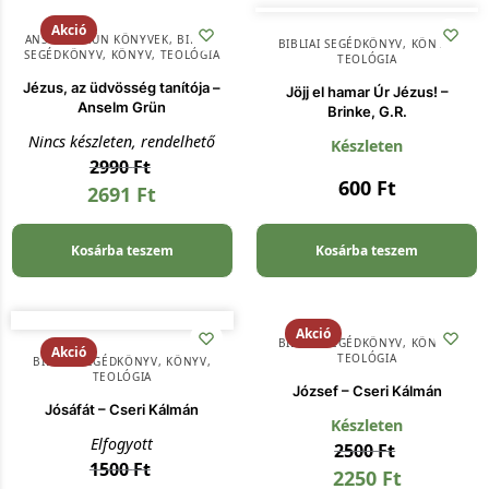
Akció
ANSELM GRÜN KÖNYVEK
,
BIBLIAI
BIBLIAI SEGÉDKÖNYV
,
KÖNYV
,
SEGÉDKÖNYV
,
KÖNYV
,
TEOLÓGIA
TEOLÓGIA
Jézus, az üdvösség tanítója –
Jöjj el hamar Úr Jézus! –
Anselm Grün
Brinke, G.R.
Nincs készleten, rendelhető
Készleten
2990
Ft
600
Ft
2691
Ft
Kosárba teszem
Kosárba teszem
Akció
BIBLIAI SEGÉDKÖNYV
,
KÖNYV
,
Akció
TEOLÓGIA
BIBLIAI SEGÉDKÖNYV
,
KÖNYV
,
TEOLÓGIA
József – Cseri Kálmán
Jósáfát – Cseri Kálmán
Készleten
Elfogyott
2500
Ft
1500
Ft
2250
Ft