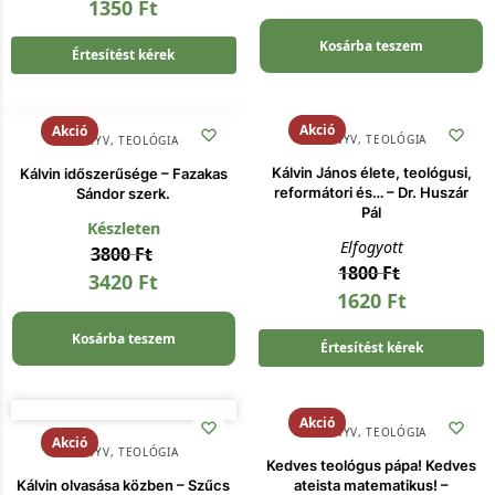
1350
Ft
Kosárba teszem
Értesítést kérek
Akció
Akció
KÖNYV
,
TEOLÓGIA
KÖNYV
,
TEOLÓGIA
Kálvin János élete, teológusi,
Kálvin időszerűsége – Fazakas
reformátori és… – Dr. Huszár
Sándor szerk.
Pál
Készleten
Elfogyott
3800
Ft
1800
Ft
3420
Ft
1620
Ft
Kosárba teszem
Értesítést kérek
Akció
KÖNYV
,
TEOLÓGIA
Akció
KÖNYV
,
TEOLÓGIA
Kedves teológus pápa! Kedves
Kálvin olvasása közben – Szűcs
ateista matematikus! –