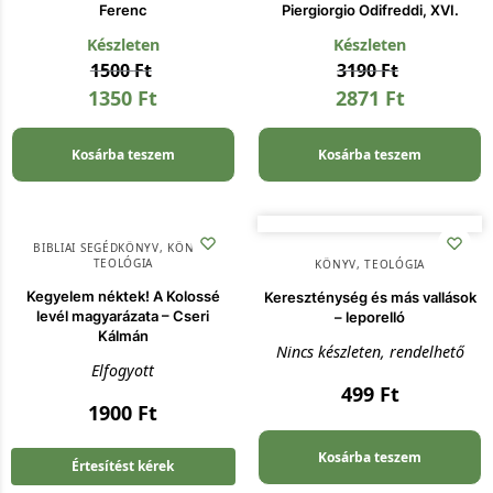
Ferenc
Piergiorgio Odifreddi, XVI.
Készleten
Készleten
1500
Ft
3190
Ft
1350
Ft
2871
Ft
Kosárba teszem
Kosárba teszem
BIBLIAI SEGÉDKÖNYV
,
KÖNYV
,
TEOLÓGIA
KÖNYV
,
TEOLÓGIA
Kegyelem néktek! A Kolossé
Kereszténység és más vallások
levél magyarázata – Cseri
– leporelló
Kálmán
Nincs készleten, rendelhető
Elfogyott
499
Ft
1900
Ft
Kosárba teszem
Értesítést kérek