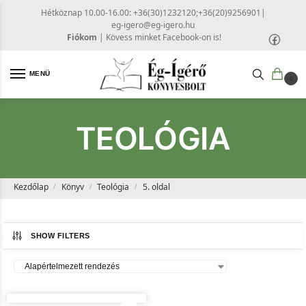
Hétköznap 10.00-16.00: +36(30)1232120;+36(20)9256901
|
eg-igero@eg-igero.hu
Fiókom
|
Kövess minket Facebook-on is!
MENÜ
0
TEOLÓGIA
Kezdőlap
Könyv
Teológia
5. oldal
/
/
/
SHOW FILTERS