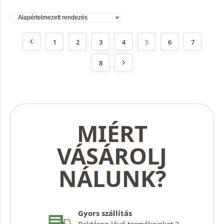
1
2
3
4
5
6
7
8
MIÉRT
VÁSÁROLJ
NÁLUNK?
Gyors szállítás