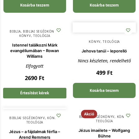
Kosárba teszem
Kosárba teszem
BIBLIA
,
BIBLIAI SEGÉDKÖNYV
,
KÖNYV
,
TEOLÓGIA
KÖNYV
,
TEOLÓGIA
Istennel találkozni Márk
evangéliumában – Rowan
Jehova tanúi – leporelló
Williams
Nincs készleten, rendelhető
Elfogyott
499
Ft
2690
Ft
Kosárba teszem
Értesítést kérek
Akció
BIBLIAI SEGÉDKÖNYV
,
KÖNYV
,
BIBLIAI SEGÉDKÖNYV
,
KÖNYV
,
TEOLÓGIA
TEOLÓGIA
Jézus imaélete – Wolfgang
Jézus – a fájdalmak férfia –
Bühne
Arend Remmers