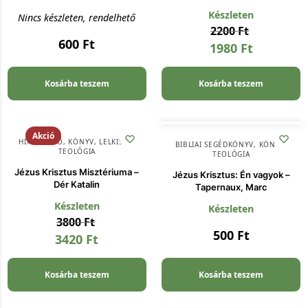
Készleten
Nincs készleten, rendelhető
2200
Ft
600
Ft
1980
Ft
Kosárba teszem
Kosárba teszem
Akció
HITERŐSÍTŐ
,
KÖNYV
,
LELKISÉG
,
BIBLIAI SEGÉDKÖNYV
,
KÖNYV
,
TEOLÓGIA
TEOLÓGIA
Jézus Krisztus Misztériuma –
Jézus Krisztus: Én vagyok –
Dér Katalin
Tapernaux, Marc
Készleten
Készleten
3800
Ft
500
Ft
3420
Ft
Kosárba teszem
Kosárba teszem