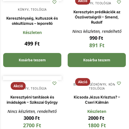
Akció
KÖNYV
,
TEOLÓGIA
KÖNYV
,
TEOLÓGIA
Keresztyén prédikációk az
Ószövetségről – Smend,
Kereszténység, kultuszok és
Rudolf
okkultizmus – leporelló
Nincs készleten, rendelhető
Készleten
990
Ft
499
Ft
891
Ft
Kosárba teszem
Kosárba teszem
Akció
BIBLIAI SEGÉDKÖNYV
,
KÖNYV
,
Akció
KÖNYV
,
TEOLÓGIA
TEOLÓGIA
Keresztyéni tanítások és
Kicsoda Jézus Krisztus? –
imádságok – Szikszai György
Cseri Kálmán
Nincs készleten, rendelhető
Készleten
3000
Ft
2000
Ft
2700
Ft
1800
Ft