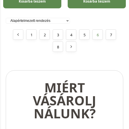
Kosárba teszem
Kosárba teszem
1
2
3
4
5
6
7
8
MIÉRT
VÁSÁROLJ
NÁLUNK?