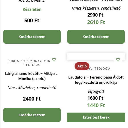
A.v.D.; Urwin J.
Nincs készleten, rendelhető
Készleten
2900
Ft
500
Ft
2610
Ft
Kosárba teszem
Kosárba teszem
BIBLIAI SEGÉDKÖNYV
,
KÖNYV
,
TEOLÓGIA
Akció
KÖNYV
,
TEOLÓGIA
Láng a hamu között – Miklya L.
Laudato si – Ferenc pápa Áldott
Mónika (szerk.)
légy kezdetű enciklikája
Nincs készleten, rendelhető
Elfogyott
1600
Ft
2400
Ft
1440
Ft
Kosárba teszem
Értesítést kérek