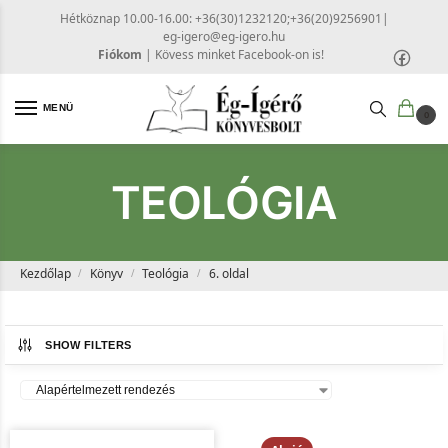
Hétköznap 10.00-16.00: +36(30)1232120;+36(20)9256901
|
eg-igero@eg-igero.hu
Fiókom
|
Kövess minket Facebook-on is!
MENÜ
0
TEOLÓGIA
Kezdőlap
Könyv
Teológia
6. oldal
/
/
/
SHOW FILTERS