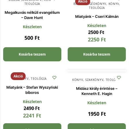
Akció
TEOLÓGIA
BIBLIAI SEGÉDKÖNYV
,
KÖNYV
,
TEOLÓGIA
Megalkuvás nélküli evangélium
Miatyánk – Cseri Kálmán
– Dave Hunt
Készleten
Készleten
2500
Ft
500
Ft
2250
Ft
Kosárba teszem
Kosárba teszem
Akció
KÖNYV
,
TEOLÓGIA
KÖNYV
,
SZAKKÖNYV
,
TEOLÓGIA
Miatyánk – Stefan Wyszyński
Midász király érintése –
bíboros
Kenneth E. Hagin
Készleten
Készleten
2490
Ft
1950
Ft
2241
Ft