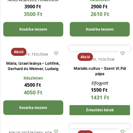
3900
Ft
2900
Ft
3500
Ft
2610
Ft
Kosárba teszem
Kosárba teszem
Akció
KÖNYV
,
TEOLÓGIA
Akció
KÖNYV
,
TEOLÓGIA
Mária, Izrael leánya – Lohfink,
Marialis cultus – Szent VI.Pál
Gerhard és Weimer, Ludwig
pápa
Készleten
Elfogyott
4500
Ft
1590
Ft
4050
Ft
1431
Ft
Kosárba teszem
Értesítést kérek
BIBLIAI SEGÉDKÖNYV
,
KÖNYV
,