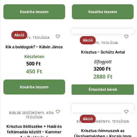
Kosárba teszem
Kosárba teszem
Akció
KÖNYV
,
TEOLÓGIA
Akció
KÖNYV
,
TEOLÓGIA
Kik a boldogok? – Kálvin János
Krisztus – Schütz Antal
Készleten
Elfogyott
500
Ft
3200
Ft
450
Ft
2880
Ft
Kosárba teszem
Értesítést kérek
BIBLIAI SEGÉDKÖNYV
,
KÖNYV
,
TEOLÓGIA
Akció
KÖNYV
,
SZAKKÖNYV
,
TEOLÓGIA
Krisztus ítélőszéke + Halál és
Krisztus-himnuszok az
feltámadás között – Kammer
Újszövetségben – Kocsis Imre