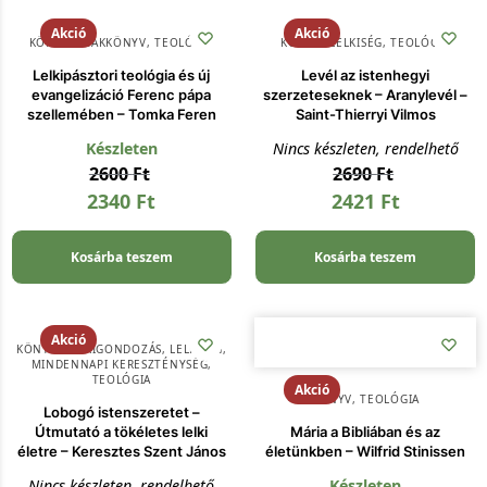
Akció
Akció
KÖNYV
,
SZAKKÖNYV
,
TEOLÓGIA
KÖNYV
,
LELKISÉG
,
TEOLÓGIA
Lelkipásztori teológia és új
Levél az istenhegyi
evangelizáció Ferenc pápa
szerzeteseknek – Aranylevél –
szellemében – Tomka Feren
Saint-Thierryi Vilmos
Készleten
Nincs készleten, rendelhető
2600
Ft
2690
Ft
2340
Ft
2421
Ft
Kosárba teszem
Kosárba teszem
Akció
KÖNYV
,
LELKIGONDOZÁS
,
LELKISÉG
,
MINDENNAPI KERESZTÉNYSÉG
,
TEOLÓGIA
Akció
KÖNYV
,
TEOLÓGIA
Lobogó istenszeretet –
Útmutató a tökéletes lelki
Mária a Bibliában és az
életre – Keresztes Szent János
életünkben – Wilfrid Stinissen
Nincs készleten, rendelhető
Készleten